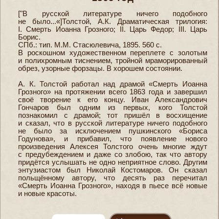
["В русской литературе ничего подобного
не было...«]Толстой, А.К. Драматическая трилогия:
I. Смерть Иоанна Грозного; II. Царь Федор; III. Царь
Борис.
СПб.: тип. М.М. Стасюлевича, 1895. 560 с.
В роскошном художественном переплете с золотым
и полихромным тиснением, тройной мраморированный
обрез, узорные форзацы. В хорошем состоянии.
А. К. Толстой работал над драмой «Смерть Иоанна
Грозного» на протяжении всего 1863 года и завершил
своё творение к его концу. Иван Александрович
Гончаров был одним из первых, кого Толстой
познакомил с драмой; тот пришёл в восхищение
и сказал, что в русской литературе ничего подобного
не было за исключением пушкинского «Бориса
Годунова», и прибавил, что появление нового
произведения Алексея Толстого очень многие ждут
с предубеждением и даже со злобою, так что автору
придётся услышать не одно неприятное слово. Другим
энтузиастом был Николай Костомаров. Он сказал
польщённому автору, что десять раз перечитал
«Смерть Иоанна Грозного», находя в пьесе всё новые
и новые красоты.