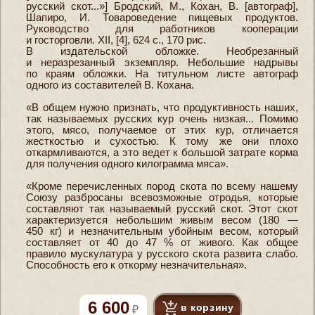
русский скот...»] Бродский, М., Кохан, В. [автограф],
Шапиро, И. Товароведение пищевых продуктов.
Руководство для работников кооперации
и госторговли. XII, [4], 624 с., 170 рис.
В издательской обложке. Необрезанный
и неразрезанный экземпляр. Небольшие надрывы
по краям обложки. На титульном листе автограф
одного из составителей В. Кохана.
«В общем нужно признать, что продуктивность наших,
так называемых русских кур очень низкая... Помимо
этого, мясо, получаемое от этих кур, отличается
жесткостью и сухостью. К тому же они плохо
откармливаются, а это ведет к большой затрате корма
для получения одного килограмма мяса».
«Кроме перечисленных пород скота по всему нашему
Союзу разбросаны всевозможные отродья, которые
составляют так называемый русский скот. Этот скот
характеризуется небольшим живым весом (180 —
450 кг) и незначительным убойным весом, который
составляет от 40 до 47 % от живого. Как общее
правило мускулатура у русского скота развита слабо.
Способность его к откорму незначительная».
6 600
в корзину