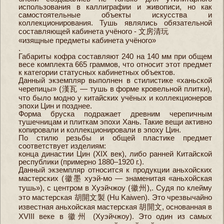
использования в каллиграфии и живописи, но как
самостоятельные объекты искусства и
коллекционирования. Тушь являлись обязательной
составляющей кабинета учёного - 文房清玩
«изящные предметы кабинета учёного»
.
Габариты кофра составляют 240 на 140 мм при общем
весе комплекта 665 граммов, что относит этот предмет
к категории статусных кабинетных объектов.
Данный экземпляр выполнен в стилистике «ханьской
черепицы» (漢瓦 — тушь в форме кровельной плитки),
что было модно у китайских учёных и коллекционеров
эпохи Цин и позднее.
Форма бруска подражает древним черепичным
тушечницам и плиткам эпохи Хань. Такие вещи активно
копировали и коллекционировали в эпоху Цин.
По стилю резьбы и общей пластике предмет
соответствует изделиям:
конца династии Цин (XIX век), либо ранней Китайской
республики (примерно 1880–1920 г.).
Данный экземпляр относится к продукции аньхойских
мастерских (徽墨 хуэй-мо — знаменитая «аньхойская
тушь»), с центром в Хуэйчжоу (徽州),. Судя по клейму
это мастерская 胡開文製 (Hu Kaiwen). Это чрезвычайно
известная аньхойская мастерская 胡開文, основанная в
XVIII веке в 徽州 (Хуэйчжоу). Это один из самых