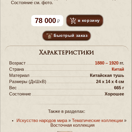
Состояние см. фото.
78 000
в корзину
Быстрый заказ
Характеристики
Возраст
1880 – 1920
гг.
Страна
Китай
Материал
Китайская тушь
Размеры (ДxШxВ)
24 x 14 x 4 см
Вес
665 г
Состояние
Хорошее
Также в разделах:
Искусство народов мира
»
Тематические коллекции
»
Восточная коллекция