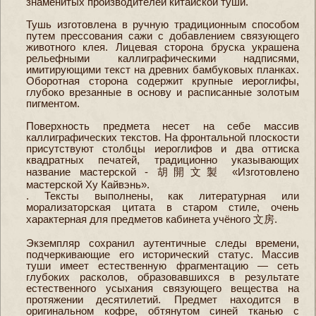
знаменитых производителей китайской туши.
Тушь изготовлена в ручную традиционным способом
путем прессования сажи с добавлением связующего
животного клея. Лицевая сторона бруска украшена
рельефными каллиграфическими надписями,
имитирующими текст на древних бамбуковых планках.
Оборотная сторона содержит крупные иероглифы,
глубоко врезанные в основу и расписанные золотым
пигментом.
Поверхность предмета несет на себе массив
каллиграфических текстов. На фронтальной плоскости
присутствуют столбцы иероглифов и два оттиска
квадратных печатей, традиционно указывающих
название мастерской - 胡開文製 «Изготовлено
мастерской Ху Кайвэнь».
. Тексты выполнены, как литературная или
морализаторская цитата в старом стиле, очень
характерная для предметов кабинета учёного 文房.
Экземпляр сохранил аутентичные следы времени,
подчеркивающие его исторический статус. Массив
туши имеет естественную фрагментацию — сеть
глубоких расколов, образовавшихся в результате
естественного усыхания связующего вещества на
протяжении десятилетий. Предмет находится в
оригинальном кофре, обтянутом синей тканью с