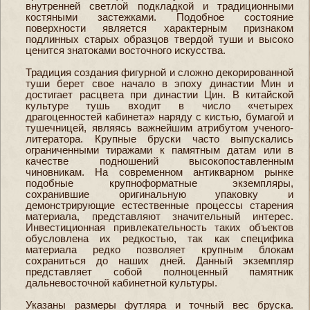
внутренней светлой подкладкой и традиционными
костяными застежками. Подобное состояние
поверхности является характерным признаком
подлинных старых образцов твердой туши и высоко
ценится знатоками восточного искусства.
Традиция создания фигурной и сложно декорированной
туши берет свое начало в эпоху династии Мин и
достигает расцвета при династии Цин. В китайской
культуре тушь входит в число «четырех
драгоценностей кабинета» наряду с кистью, бумагой и
тушечницей, являясь важнейшим атрибутом ученого-
литератора. Крупные бруски часто выпускались
ограниченными тиражами к памятным датам или в
качестве подношений высокопоставленным
чиновникам. На современном антикварном рынке
подобные крупноформатные экземпляры,
сохранившие оригинальную упаковку и
демонстрирующие естественные процессы старения
материала, представляют значительный интерес.
Инвестиционная привлекательность таких объектов
обусловлена их редкостью, так как специфика
материала редко позволяет крупным блокам
сохраниться до наших дней. Данный экземпляр
представляет собой полноценный памятник
дальневосточной кабинетной культуры.
Указаны размеры футляра и точный вес бруска.