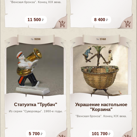
"Венская бронза". Конец XIX века.
11 500
8 400
99398
37468
Статуэтка "Трубач"
Украшение настольное
"Корзина"
Из серии "Суворовцы". 1960-е годы.
"Венская бронза". Конец XIX века.
5 700
101 700