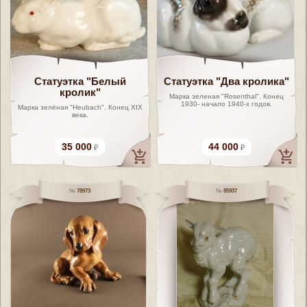
Статуэтка "Белый
Статуэтка "Два кролика"
кролик"
Марка зеленая "Rosenthal". Конец
1930- начало 1940-х годов.
Марка зелёная "Heubach". Конец XIX
века.
35 000
44 000
78973
85937