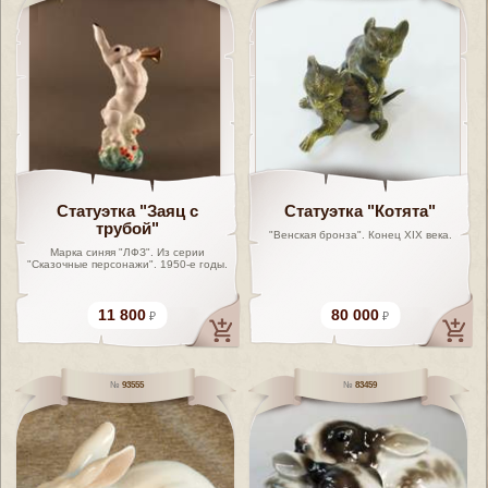
Статуэтка "Заяц с
Статуэтка "Котята"
трубой"
"Венская бронза". Конец XIX века.
Марка синяя "ЛФЗ". Из серии
"Сказочные персонажи". 1950-е годы.
11 800
80 000
93555
83459