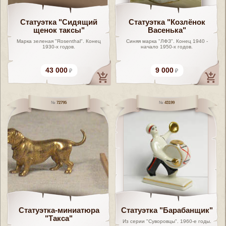
Статуэтка "Сидящий
Статуэтка "Козлёнок
щенок таксы"
Васенька"
Марка зеленая "Rosenthal". Конец
Синяя марка "ЛФЗ". Конец 1940 -
1930-х годов.
начало 1950-х годов.
43 000
9 000
72795
43199
Статуэтка-миниатюра
Статуэтка "Барабанщик"
"Такса"
Из серии "Суворовцы". 1960-е годы.