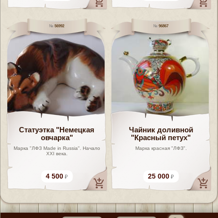
56992
96867
Статуэтка "Немецкая
Чайник доливной
овчарка"
"Красный петух"
Марка "ЛФЗ Made in Russia". Начало
Марка красная "ЛФЗ".
ХХI века.
4 500
25 000