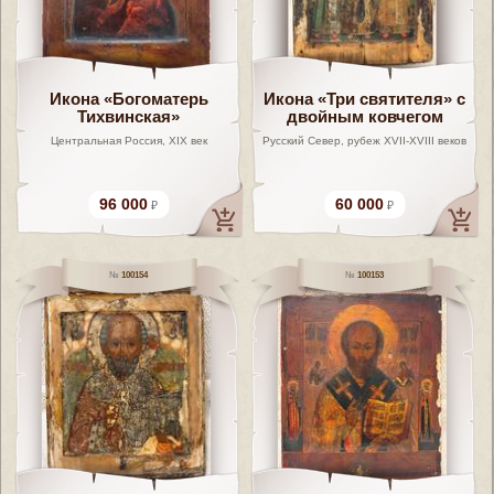
Икона «Богоматерь
Икона «Три святителя» с
Тихвинская»
двойным ковчегом
Центральная Россия, XIX век
Русский Север, рубеж XVII-XVIII веков
96 000
60 000
100154
100153