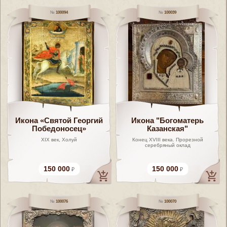
100094
100039
Икона «Святой Георгий
Икона "Богоматерь
Победоносец»
Казанская"
XIX век, Холуй
Конец XVIII века. Прорезной
серебряный оклад
150 000
150 000
100076
100070