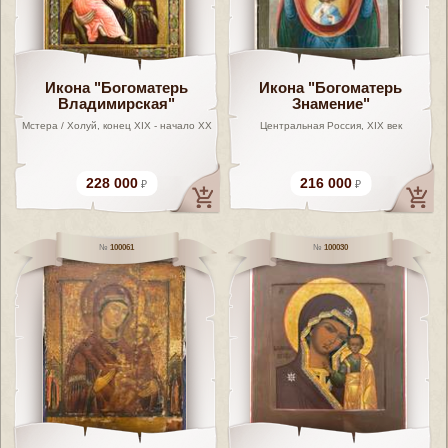
Икона "Богоматерь
Икона "Богоматерь
Владимирская"
Знамение"
Мстера / Холуй, конец XIX - начало XX
Центральная Россия, XIX век
228 000
216 000
100061
100030