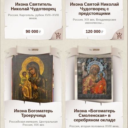
Икона Святитель
Икона Святой Николай
Николай Чудотворец
Чудотворец с
предстоящими
Россия, Каргополь, рубеж XVII–XVIII
веков.
Россия, XIX век, Владимирские
иконописны...
90 000
120 000
100152
100150
Икона Богоматерь
Икона «Богоматерь
Троеручица
Смоленская» в
серебряном окладе
Российская империя, Центральная
Россия, XIX век
Россия, вторая половина XVIII века,