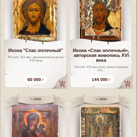
Икона "Спас оплечный"
Икона «Спас оплечный»,
авторская живопись XVI
Россия, XIX век, двухковчежная доска
века
XVII века
Россия, XVI век (лик), реконструкция
XIX...
60 000
144 000
100158
100156