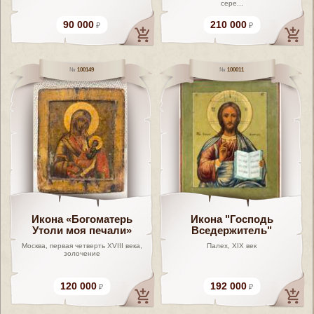
сере...
90 000
210 000
100149
100011
Икона «Богоматерь
Икона "Господь
Утоли моя печали»
Вседержитель"
Москва, первая четверть XVIII века,
Палех, XIX век
золочение
120 000
192 000