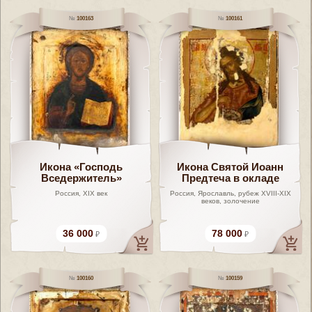
100163
100161
Икона «Господь
Икона Святой Иоанн
Вседержитель»
Предтеча в окладе
Россия, XIX век
Россия, Ярославль, рубеж XVIII-XIX
веков, золочение
36 000
78 000
100160
100159