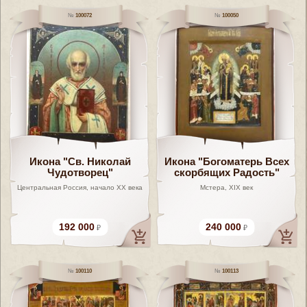
100072
100050
Икона "Св. Николай
Икона "Богоматерь Всех
Чудотворец"
скорбящих Радость"
Центральная Россия, начало XX века
Мстера, XIX век
192 000
240 000
100110
100113