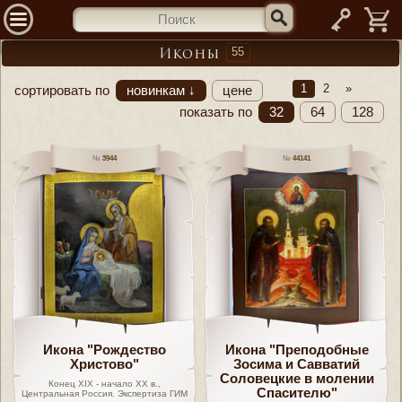
—
55
Иконы
1
2
»
сортировать по
новинкам ↓
цене
показать по
32
64
128
3944
44141
Икона "Рождество
Икона "Преподобные
Христово"
Зосима и Савватий
Соловецкие в молении
Конец XIX - начало XX в.,
Спасителю"
Центральная Россия. Экспертиза ГИМ