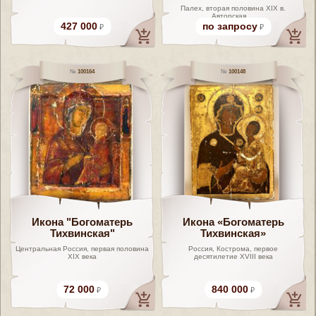
Палех, вторая половина XIX в.
Авторская ...
427 000
по запросу
100164
100148
Икона "Богоматерь
Икона «Богоматерь
Тихвинская"
Тихвинская»
Центральная Россия, первая половина
Россия, Кострома, первое
XIX века
десятилетие XVIII века
72 000
840 000