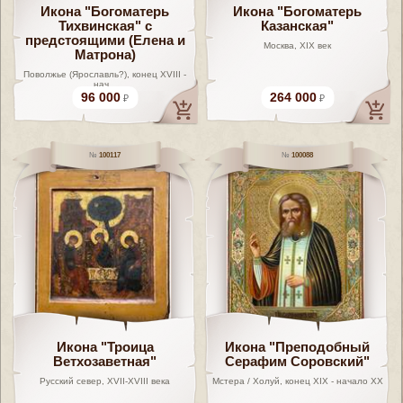
Икона "Богоматерь
Икона "Богоматерь
Тихвинская" c
Казанская"
предстоящими (Елена и
Москва, XIX век
Матрона)
Поволжье (Ярославль?), конец XVIII -
нач...
96 000
264 000
100117
100088
Икона "Троица
Икона "Преподобный
Ветхозаветная"
Серафим Соровский"
Русский cевер, XVII-XVIII века
Мстера / Холуй, конец XIX - начало XX