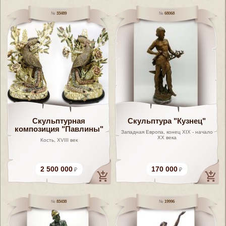
33489
68068
Скульптурная
Скульптура "Кузнец"
композиция "Павлины"
Западная Европа, конец XIX - начало
ХХ века
Кость, XVIII век
2 500 000
170 000
83438
19996