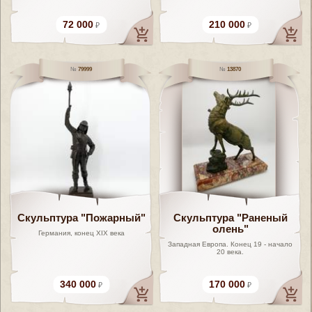
72 000
210 000
79999
13870
Скульптура "Пожарный"
Скульптура "Раненый
олень"
Германия, конец XIX века
Западная Европа. Конец 19 - начало
20 века.
340 000
170 000