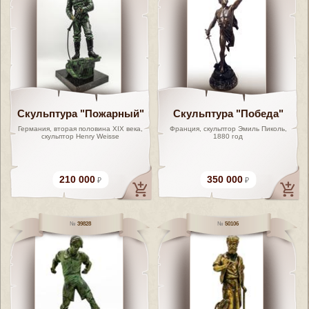
Скульптура "Пожарный"
Скульптура "Победа"
Германия, вторая половина XIX века,
Франция, скульптор Эмиль Пиколь,
скульптор Henry Weisse
1880 год
210 000
350 000
39828
50106