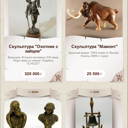
Скульптура "Охотник с
Скульптура "Мамонт"
зайцем"
Красная марка "ЛФЗ made in Russia".
Конец 1990-х годов
Франция. Вторая половина XIX века.
Подставка из камня. Подпись
"E.PILET"
320 000
25 500
465004
51296