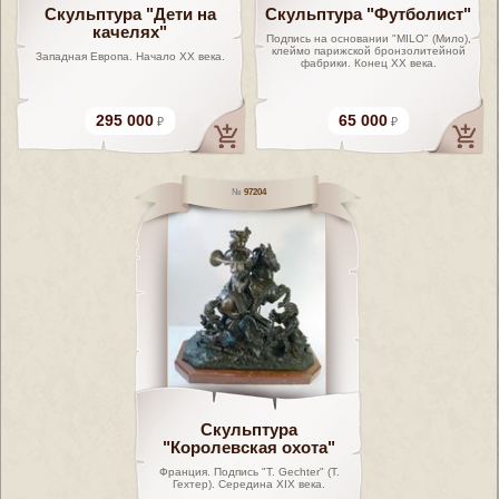
Скульптура "Дети на
Скульптура "Футболист"
качелях"
Подпись на основании "MILO" (Мило),
клеймо парижской бронзолитейной
Западная Европа. Начало XX века.
фабрики. Конец ХХ века.
295 000
65 000
97204
Скульптура
"Королевская охота"
Франция. Подпись "T. Gechter" (Т.
Гехтер). Середина XIX века.