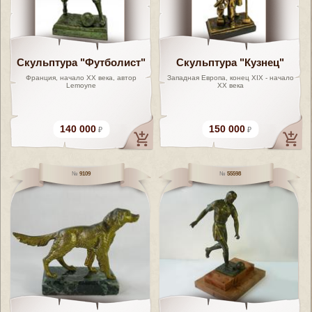
Скульптура "Футболист"
Скульптура "Кузнец"
Франция, начало XX века, автор
Западная Европа, конец XIX - начало
Lemoyne
ХХ века
140 000
150 000
9109
55598