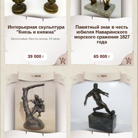
Интерьерная скульптура
Памятный знак в честь
"Князь и княжна"
юбилея Навари́нского
морского сражения 1827
Бронзовые бюсты конца 19 века.
года
39 000
65 000
86008
70870