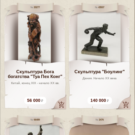
20277
43507
Скульптура Бога
Скульптура "Боулинг"
богатства "Туа Пех Конг"
Дания. Начало XX века
Китай, конец XIX - начало XX вв.
56 000
140 000
66489
2476