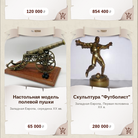
120 000
854 400
82550
73227
Настольная модель
Скульптура "Футболист"
полевой пушки
Западная Европа, Первая половина
ХХ в.
Западная Европа, середина XX вв.
65 000
280 000