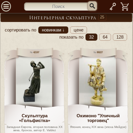
—
25
Интерьерная скульптура
сортировать по
новинкам ↓
цене
показать по
32
64
128
42197
89227
Скульптура
Окимоно "Уличный
«Гольфистка»
торговец"
Западная Европа, вторая половина XX
Япония, конец XIX века (эпоха Мейдзи)
века, бронза, автор E. Valdez