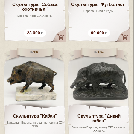
Скульптура "Собака
Скульптура "Футболист"
охотничья"
Европа. 1950-е годы.
Европа. Конец XIX века.
23 000
90 000
93127
36144
Скульптура "Кабан"
Скульптура "Дикий
кабан"
Западная Европа, первая половина XX
века
Западная Европа, конец XIX - начало
XX века