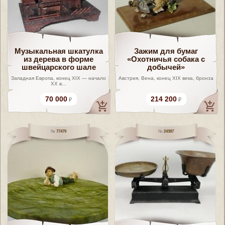
Музыкальная шкатулка
Зажим для бумаг
из дерева в форме
«Охотничья собака с
швейцарского шале
добычей»
Западная Европа, конец XIX — начало
Австрия, Вена, конец XIX века, бронза
XX в...
70 000
214 200
77479
24387