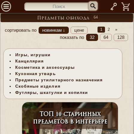
—
64
Предметы обихода
1
2
»
сортировать по
новинкам ↓
цене
показать по
32
64
128
Игры, игрушки
Канцелярия
Косметика и аксессуары
Кухонная утварь
Предметы утилитарного назначения
Скобяные изделия
Футляры, шкатулки и копилки
ТОП 10 старинных
предметов в интерьере