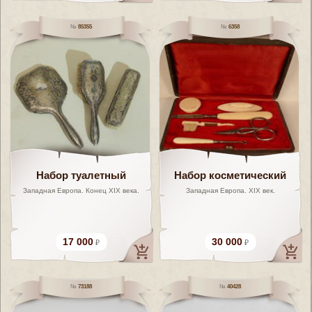
85355
6358
Набор туалетный
Набор косметический
Западная Европа. Конец XIX века.
Западная Европа. XIX век.
17 000
30 000
73188
40428