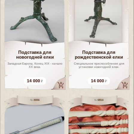
Подставка для
Подставка для
новогодней елки
рождественской елки
Западная Европа. Конец XIX - начало
Специальное приспособление для
XX века.
установки новогодней елки.
14 000
14 000
26556
68516