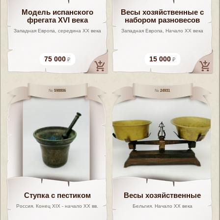
Модель испанского
Весы хозяйственные с
фрегата XVI века
набором разновесов
Западная Европа, середина XX века
Западная Европа, Начало XX века
75 000
15 000
598806
24931
Ступка с пестиком
Весы хозяйственные
Россия. Конец XIX - начало XX вв.
Бельгия. Начало XX века