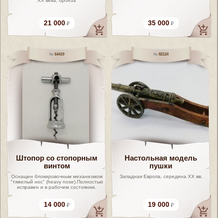
XX века, бронза
21 000
35 000
64419
82124
Штопор со стопорным
Настольная модель
винтом
пушки
Оснащен блокировочным механизмом
Западная Европа, середина XX вв.
"тяжелый нос" (heavy nose).Полностью
исправен и в рабочем состоянии.
14 000
19 000