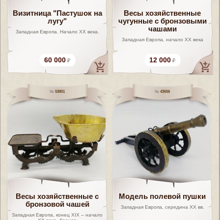
Визитница "Пастушок на
Весы хозяйственные
лугу"
чугунные с бронзовыми
чашами
Западная Европа. Начало ХХ века.
Западная Европа, начало XX века
60 000
12 000
53801
43656
Весы хозяйственные с
Модель полевой пушки
бронзовой чашей
Западная Европа, середина XX вв.
Западная Европа, конец XIX – начало