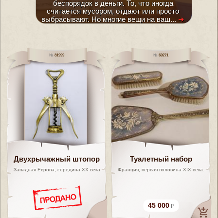
беспорядок в деньги. То, что иногда
считается мусором, отдают или просто
выбрасывают. Но многие вещи на ваш...
➜
81999
69271
Двухрычажный штопор
Туалетный набор
Западная Европа, середина XX века
Франция, первая половина XIX века.
45 000