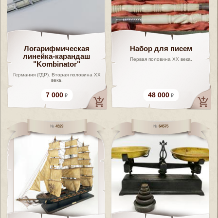
Логарифмическая
Набор для писем
линейка-карандаш
Первая половина ХХ века.
"Kombinator"
Германия (ГДР). Вторая половина XX
века.
7 000
48 000
4329
64575