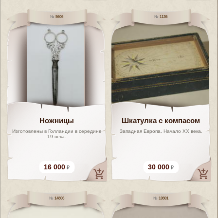
5606
1136
Ножницы
Шкатулка с компасом
Изготовлены в Голландии в середине
Западная Европа. Начало XX века.
19 века.
16 000
30 000
14806
10301