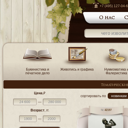
+7 (495) 127-04-
О нас
С
Букинистика и
Живопись и графика
Нумизматика 
печатное дело
Фалеристика
Тематически
Цена
,₽
сортировать по
новинкам 
—
Возраст
, гг.
42197
—