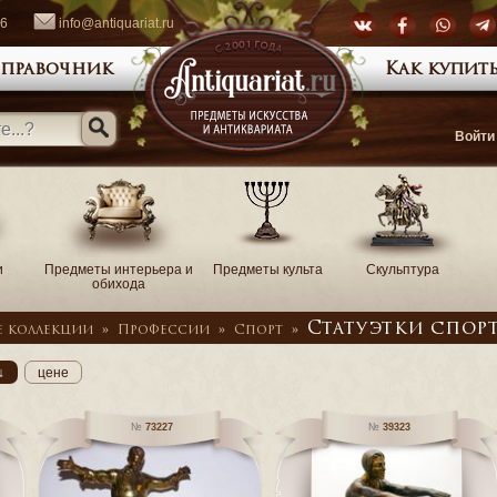
66
info@antiquariat.ru
правочник
Как купить
Войти
и
Предметы интерьера и
Предметы культа
Скульптура
обихода
Статуэтки спор
е коллекции
»
Профессии
»
Спорт
»
↓
цене
73227
39323