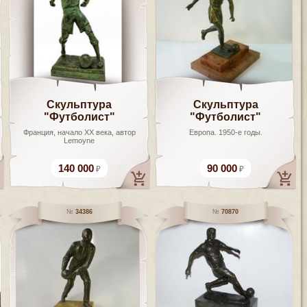
Скульптура
Скульптура
"Футболист"
"Футболист"
Франция, начало XX века, автор
Европа. 1950-е годы.
Lemoyne
140 000
90 000
34386
70870