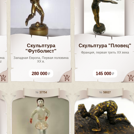
Скульптура
Скульптура "Пловец"
"Футболист"
Франция, первая треть ХХ века
ина
Западная Европа, Первая половина
ez
ХХ в.
280 000
145 000
37754
58027