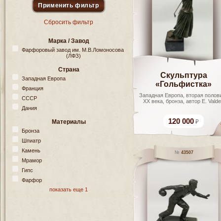
Сбросить фильтр
Марка / Завод
Фарфоровый завод им. М.В.Ломоносова
(ЛФЗ)
Страна
Скульптура
Западная Европа
«Гольфистка»
Франция
Западная Европа, вторая полов
СССР
XX века, бронза, автор E. Vald
Дания
120 000
Материалы
Бронза
Шпиатр
Камень
43507
Мрамор
Гипс
Фарфор
показать еще 1