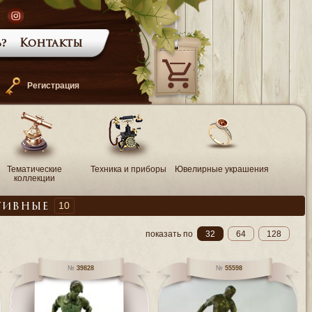
?
Контакты
—
Регистрация
Тематические
Техника и приборы
Ювелирные украшения
коллекции
10
тивные
показать по
32
64
128
39828
55598