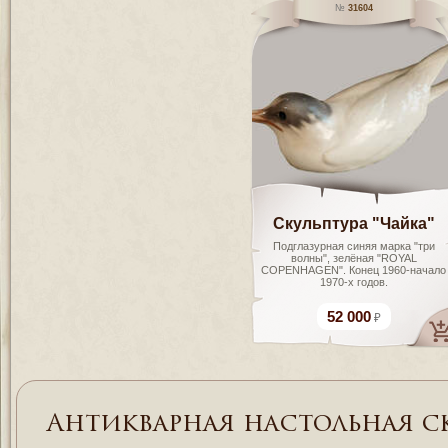
31604
Скульптура "Чайка"
Подглазурная синяя марка "три
волны", зелёная "ROYAL
COPENHAGEN". Конец 1960-начало
1970-х годов.
52 000
Антикварная настольная с