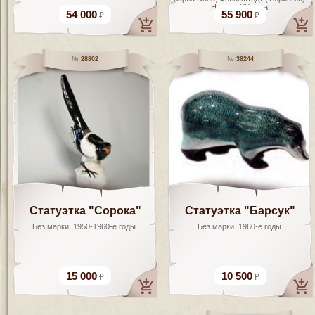
Начало ХХ века.
54 000
55 900
28802
38244
Статуэтка "Сорока"
Статуэтка "Барсук"
Без марки. 1950-1960-е годы.
Без марки. 1960-е годы.
15 000
10 500