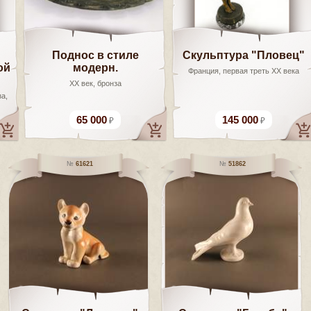
Поднос в стиле
Скульптура "Пловец"
ой
модерн.
Франция, первая треть ХХ века
XX век, бронза
за,
65 000
145 000
61621
51862