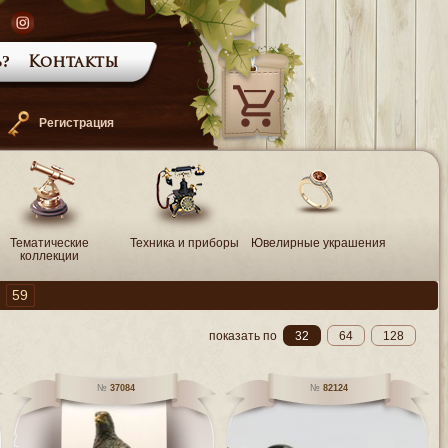
?
Контакты
—
Регистрация
Тематические
Техника и приборы
Ювелирные украшения
коллекции
59
показать по
32
64
128
37084
82124