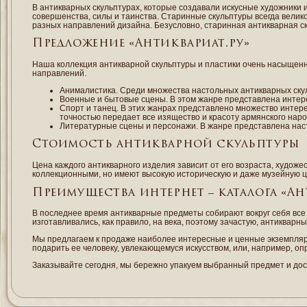
В антикварных скульптурах, которые создавали искусные художники 
совершенства, силы и таинства. Старинные скульптуры всегда вели
разных направлений дизайна. Безусловно, старинная антикварная ск
Предложение «Антиквариат.ру»
Наша коллекция антикварной скульптуры и пластики очень насыщенн
направлений.
Анималистика. Среди множества настольных антикварных ск
Военные и бытовые сцены. В этом жанре представлена инте
Спорт и танец. В этих жанрах представлено множество интер
точностью передает все изящество и красоту армянского наро
Литературные сцены и персонажи. В жанре представлена нас
Стоимость антикварной скульптуры
Цена каждого антикварного изделия зависит от его возраста, художе
коллекционными, но имеют высокую историческую и даже музейную ц
Преимущества интернет – каталога «Ан
В последнее время антикварные предметы собирают вокруг себя все б
изготавливались, как правило, на века, поэтому зачастую, антиквар
Мы предлагаем к продаже наиболее интересные и ценные экземпляры
подарить ее человеку, увлекающемуся искусством, или, например, о
Заказывайте сегодня, мы бережно упакуем выбранный предмет и дос