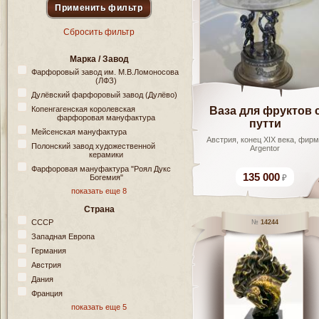
Сбросить фильтр
Марка / Завод
Фарфоровый завод им. М.В.Ломоносова
(ЛФЗ)
Дулёвский фарфоровый завод (Дулёво)
Ваза для фруктов 
Копенгагенская королевская
фарфоровая мануфактура
путти
Мейсенская мануфактура
Австрия, конец XIX века, фир
Полонский завод художественной
Argentor
керамики
Фарфоровая мануфактура "Роял Дукс
135 000
Богемия"
показать еще 8
Страна
СССР
14244
Западная Европа
Германия
Австрия
Дания
Франция
показать еще 5