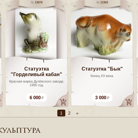
13878
21965
Статуэтка
Статуэтка "Бык"
"Горделивый кабан"
Конец ХХ века.
Красная марка Дулёвского завода.
1995 год.
6 000
3 000
1
2
»
кульптура