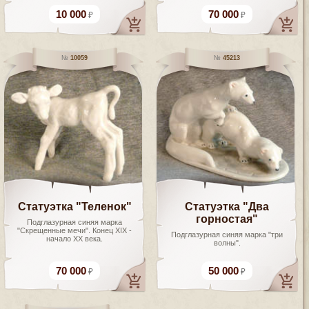
10 000
70 000
10059
45213
Статуэтка "Теленок"
Статуэтка "Два
горностая"
Подглазурная синяя марка
"Скрещенные мечи". Конец XIX -
Подглазурная синяя марка "три
начало XX века.
волны".
70 000
50 000