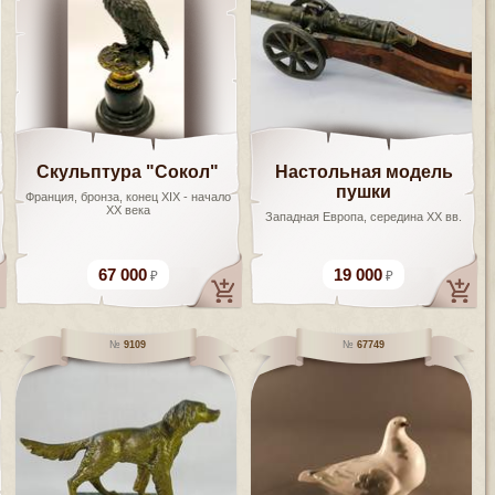
Скульптура "Сокол"
Настольная модель
пушки
Франция, бронза, конец XIX - начало
XX века
Западная Европа, середина XX вв.
67 000
19 000
9109
67749