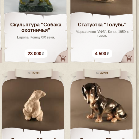
Скульптура "Собака
Статуэтка "Голубь"
охотничья"
Марка синяя "ЛФЗ". Конец 1950-х
годов.
Европа. Конец XIX века.
23 000
4 500
55533
47249