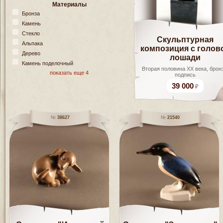
Материалы
Бронза
Камень
Стекло
Скульптурная
Альпака
композиция с голов
Дерево
лошади
Камень поделочный
Вторая половина XX века, брон
показать еще 4
подпись
39 000
38627
21540