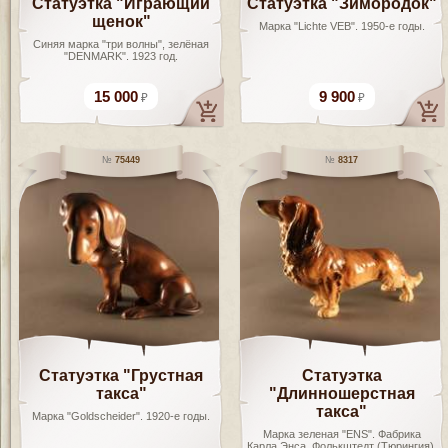
Статуэтка "Играющий
Статуэтка "Зимородок"
щенок"
Марка "Lichte VEB". 1950-е годы.
Синяя марка "три волны", зелёная
"DENMARK". 1923 год.
15 000
9 900
75449
8317
Статуэтка "Грустная
Статуэтка
такса"
"Длинношерстная
такса"
Марка "Goldscheider". 1920-е годы.
Марка зеленая "ENS". Фабрика
Карла Энса, Фолькштедт (Тюрингия).