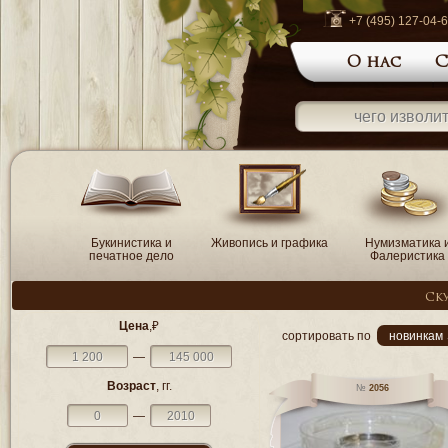
+7 (495) 127-04-
О нас
С
Букинистика и
Живопись и графика
Нумизматика 
печатное дело
Фалеристика
Ску
Цена
,₽
сортировать по
новинкам 
—
Возраст
, гг.
2056
—