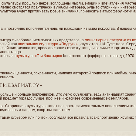
и скульптуры прошлых веков, воплощены мысли, эмоции и впечатления мастеро
колепно смотрятся практически в любом интерьер, будь то старинный интерь
ульптура будет притягивать к себе внимания, приносить в атмосферу нотки 
а и постоянно пополняется новыми находками из мира искусства. В нашем к
ульптур с изображением животных представлена
миниатюрная статуэтка из в
реснейшая
настольная скульптура «Подруги»
, скульптор Н.И. Туленкова. Сер
еснейших экспонатов, прославляющих красоту танца и величие спортивных 
дного танца.
тольная
скульптура «Три богатыря»
Конаковского фарфорового завода, 1970 – 
ственной ценности, сохранности, наличия авторской подписи или клейма. Мн
енность.
тиквариат.ру»
ольше и больше поклонников. Это легко объяснить, ведь антиквариат хранит 
ный предмет гораздо лучше, прочнее и красивее современных экземпляров.
. Старинная скульптура станет не просто замечательным пополнением колл
пределенным жанром, спортом, занятием.
тавим курьером или почтой, соблюдая все правила транспортировки хрупких 