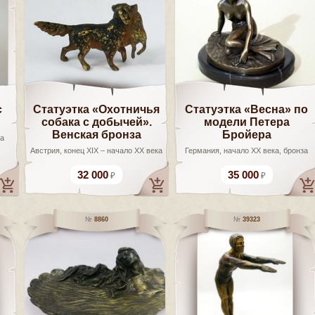
с
Статуэтка «Охотничья
Статуэтка «Весна» по
собака с добычей».
модели Петера
Венская бронза
Бройера
ма
Австрия, конец XIX – начало XX века
Германия, начало XX века, бронза
32 000
35 000
8860
39323