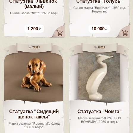
Статуэтка "Львенок"
Статуэтка "Голубь"
(малый)
Синяя марка "Вербилки". 1950 год.
Редкость.
Синяя марка "ЛФЗ", 1970е годы
1 200
10 000
78973
18423
Статуэтка "Сидящий
Статуэтка "Чомга"
щенок таксы"
Марка зеленая "ROYAL DUX
BOHEМIА". 1950-е годы.
Марка зеленая "Rosenthal". Конец
1930-х годов.