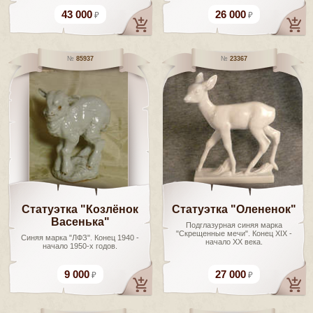
43 000
26 000
85937
23367
Статуэтка "Козлёнок
Статуэтка "Олененок"
Васенька"
Подглазурная синяя марка
"Скрещенные мечи". Конец XIX -
Синяя марка "ЛФЗ". Конец 1940 -
начало XX века.
начало 1950-х годов.
9 000
27 000