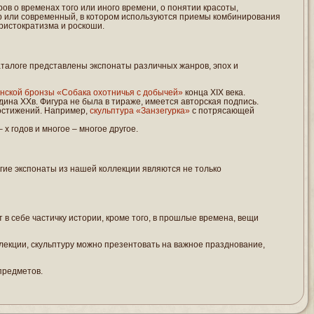
в о временах того или иного времени, о понятии красоты,
ер или современный, в котором используются приемы комбинирования
аристократизма и роскоши.
аталоге представлены экспонаты различных жанров, эпох и
енской бронзы «Собака охотничья с добычей»
конца XIX века.
едина ХХв. Фигура не была в тираже, имеется авторская подпись.
достижений. Например,
скульптура «Занзегурка»
с потрясающей
х годов и многое – многое другое.
огие экспонаты из нашей коллекции являются не только
в себе частичку истории, кроме того, в прошлые времена, вещи
екции, скульптуру можно презентовать на важное празднование,
предметов.