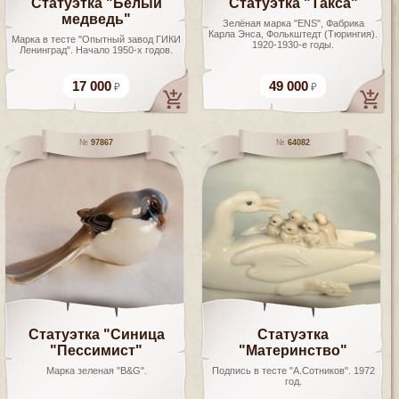
Статуэтка "Белый
Статуэтка "Такса"
медведь"
Зелёная марка "ENS", Фабрика
Карла Энса, Фолькштедт (Тюрингия).
Марка в тесте "Опытный завод ГИКИ
1920-1930-е годы.
Ленинград". Начало 1950-х годов.
17 000
49 000
97867
64082
Статуэтка "Синица
Статуэтка
"Пессимист"
"Материнство"
Марка зеленая "B&G".
Подпись в тесте "А.Сотников". 1972
год.