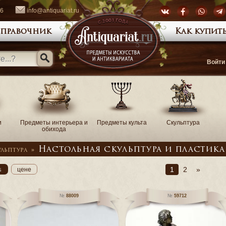
66
info@antiquariat.ru
правочник
Как купить
Войти
и
Предметы интерьера и
Предметы культа
Скульптура
обихода
Настольная скульптура и пластика
льптура
»
1
2
»
↓
цене
88009
59712