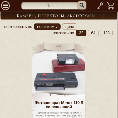
—
1
Камеры, проекторы, аксессуары
сортировать по
новинкам ↓
цене
показать по
32
64
128
74
Фотоаппарат Minox 110 S
со вспышкой
Германия, вторая половина 1970-х
годов. В оригинальном футляре и в