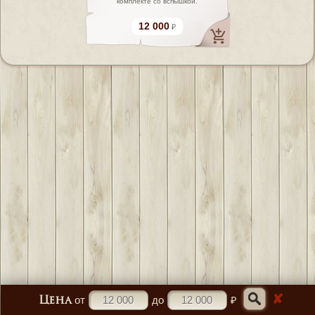
комплекте со вспышкой.
12 000
✘
от
до
₽
Цена