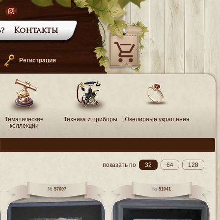
?
Контакты
—
Регистрация
Тематические
Техника и приборы
Ювелирные украшения
коллекции
показать по
32
64
128
57607
51041