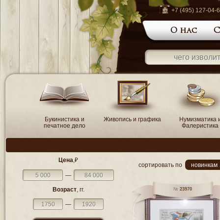
+7 (495) 127-04-
О нас
С
Букинистика и
Живопись и графика
Нумизматика 
печатное дело
Фалеристика
Цена
,₽
сортировать по
новинкам 
—
Возраст
, гг.
23970
—