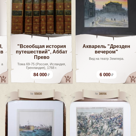
,
"Всеобщая история
Акварель "Дрезден
 в
путешествий", Аббат
вечером"
Прево
Вид на театр Земпера.
 a
Тома 69-75 (Россия, Исландия,
Гренландия), 1768 г.
84 000
6 000
55830
38056