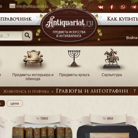
66
info@antiquariat.ru
правочник
Как купить
Войти
и
Предметы интерьера и
Предметы культа
Скульптура
обихода
7
Гравюры и литографии
Живопись и графика
»
↓
цене
75803
4834