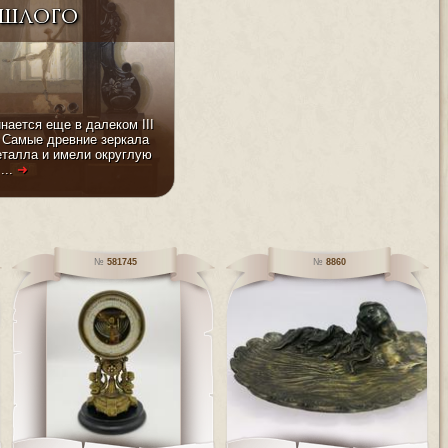
шлого
нается еще в далеком III
. Самые древние зеркала
еталла и имели округлую
...
➜
581745
8860