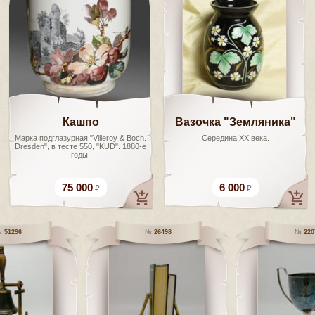
Кашпо
Вазочка "Земляника"
Марка подглазурная "Villeroy & Boch.
Середина ХХ века.
Dresden", в тесте 550, "KUD". 1880-е
годы.
75 000
6 000
51296
26498
220