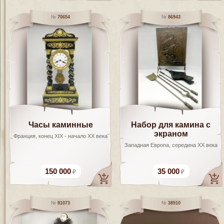
70654
86943
Часы каминные
Набор для камина с
экраном
Франция, конец XIX - начало XX века
Западная Европа, середина XX века
150 000
35 000
81073
38910