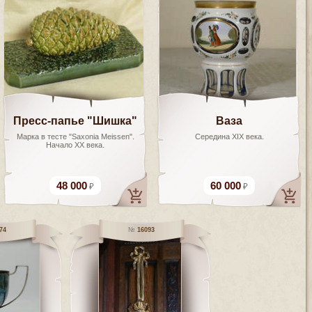
Пресс-папье "Шишка"
Ваза
Марка в тесте "Saxonia Meissen".
Середина ХIX века.
Начало ХХ века.
48 000
60 000
74
16093