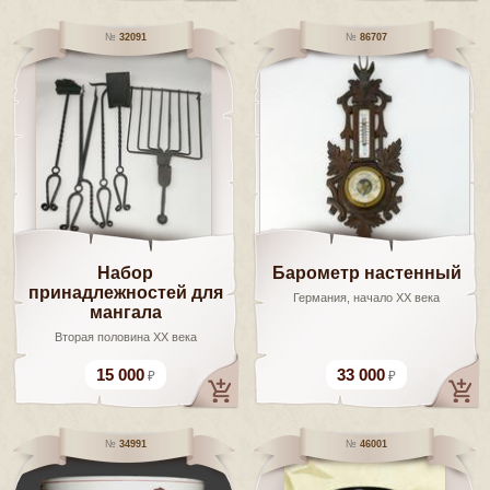
32091
86707
Набор
Барометр настенный
принадлежностей для
Германия, начало XX века
мангала
Вторая половина ХХ века
15 000
33 000
34991
46001