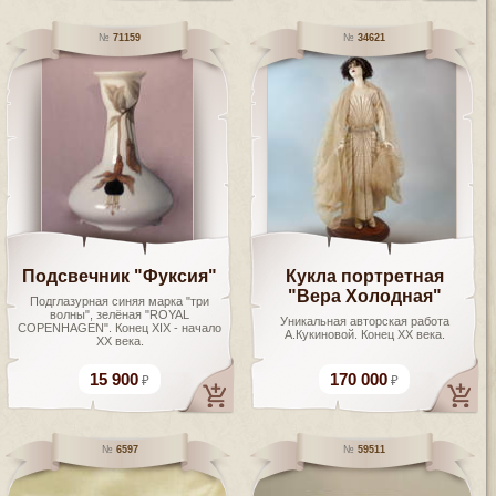
71159
34621
Подсвечник "Фуксия"
Кукла портретная
"Вера Холодная"
Подглазурная синяя марка "три
волны", зелёная "ROYAL
Уникальная авторская работа
COPENHAGEN". Конец XIX - начало
А.Кукиновой. Конец ХХ века.
ХХ века.
15 900
170 000
6597
59511