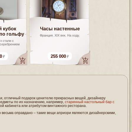
 кубок
Часы настенные
по гольфу
Франция. XIX век. На ходу.
з стали с
 серебрением
0
255 000
рии, отличный подарок ценителю прекрасных вещей, дизайнеру
редметы по их назначению, например,
старинный настольный бар с
кой кабинета или атрибутом винтажного ресторана.
о весьма оправдано – такие вещи априори являются дизайнерскими,