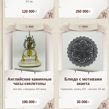
XX вв.
120 000
250 000
4825
79655
Английские каминные
Блюдо с мотивами
часы-скелетоны
аканта
Англия, середина XIX века
Германия, конец XIX - начало XX вв.
190 000
30 000