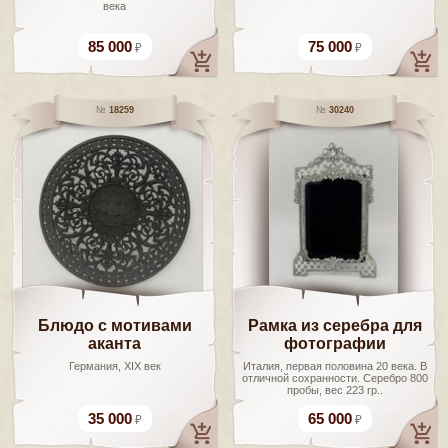
века
85 000
75 000
18259
30240
Блюдо с мотивами
Рамка из серебра для
аканта
фотографии
Германия, XIX век
Италия, первая половина 20 века. В
отличной сохранности. Серебро 800
пробы, вес 223 гр..
35 000
65 000