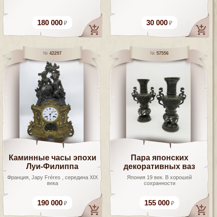
180 000
30 000
42297
57556
Каминные часы эпохи
Пара японских
Луи-Филиппа
декоративных ваз
Франция, Japy Fréres , середина ХIХ
Япония 19 век. В хорошей
века
сохранности
190 000
155 000