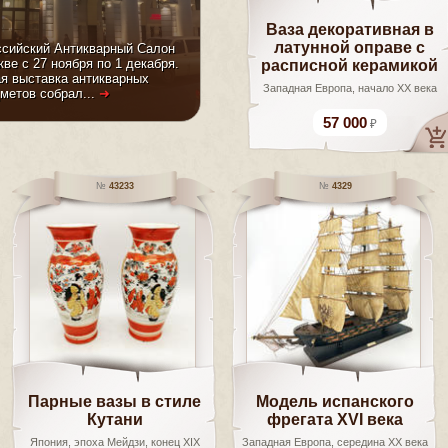
Ваза декоративная в
латунной оправе с
ссийский Антикварный Салон
ве с 27 ноября по 1 декабря.
расписной керамикой
я выставка антикварных
Западная Европа, начало XX века
метов собрал...
➜
57 000
43233
4329
Парные вазы в стиле
Модель испанского
Кутани
фрегата XVI века
Япония, эпоха Мейдзи, конец XIX
Западная Европа, середина XX века