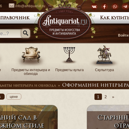
66
info@antiquariat.ru
правочник
Как купить
Войти
и
Предметы интерьера и
Предметы культа
Скульптура
обихода
Оформление интерьер
дметы интерьера и обихода
»
1
2
»
↓
цене
ний сад в
Старинны
ажном стиле
отр