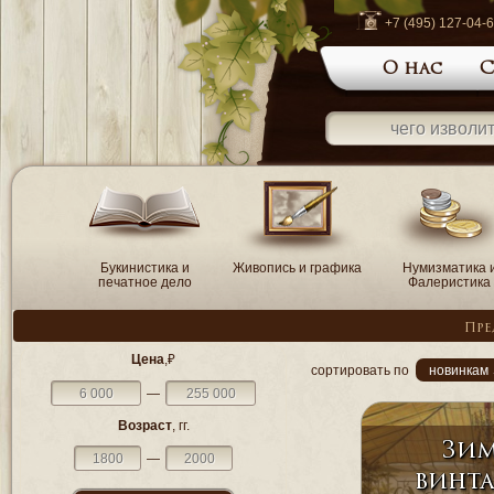
+7 (495) 127-04-
О нас
С
Букинистика и
Живопись и графика
Нумизматика 
печатное дело
Фалеристика
Пре
Цена
,₽
сортировать по
новинкам 
—
Возраст
, гг.
Зим
—
винт