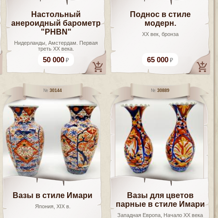
Настольный
Поднос в стиле
анероидный барометр
модерн.
"PHBN"
XX век, бронза
Нидерланды, Амстердам. Первая
треть XX века.
50 000
65 000
30144
30889
Вазы в стиле Имари
Вазы для цветов
парные в стиле Имари
Япония, XIX в.
Западная Европа, Начало XX века