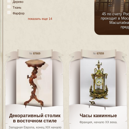
Дерево
Ткань
Фарфор
45 по счету Ро
проходит в Моск
показать еще 14
Масштабна
пред
87669
67059
Декоративный столик
Часы каминные
в восточном стиле
Франция, начало XX века.
Западная Европа, конец XIX начало