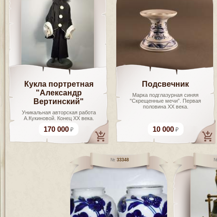
Кукла портретная
Подсвечник
"Александр
Марка подглазурная синяя
Вертинский"
"Скрещенные мечи”. Первая
половина ХХ века.
Уникальная авторская работа
А.Кукиновой. Конец ХХ века.
170 000
10 000
33348