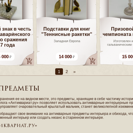
знак в честь
Подставки для книг
Призовой
авари́нского
"Теннисные ракетки"
чемпионата 
о сражения
Западная Европа
Изготовлен и
7 года
гальваническим
 000
14 000
15 00
1
2
»
 предметы
ранения ее на видном месте, это предметы, хранящие в себе частичку исто
алога «Антиквариат.ру» позволяет использовать антикварные интерьерные п
ой управляет очаровательный крылатый мальчик, станет великолепной изюмин
 обращают свое внимание на антикварные предметы интерьера и обихода, чт
менный интерьер или создать нюанс в старинном интерьере.
иквариат.ру»