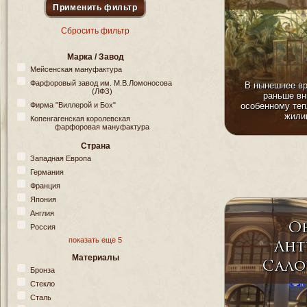
Сбросить фильтр
Марка / Завод
Мейсенская мануфактура
Фарфоровый завод им. М.В.Ломоносова
В нынешнее вр
(ЛФЗ)
раньше вн
особенному теп
Фирма "Виллерой и Бох"
жилищ
Копенгагенская королевская
фарфоровая мануфактура
Страна
Западная Европа
Германия
Франция
Япония
Англия
Об
Россия
показать еще 5
Ант
Материалы
Сало
Бронза
Стекло
Сталь