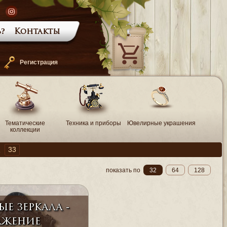
?
Контакты
—
Регистрация
Тематические
Техника и приборы
Ювелирные украшения
коллекции
33
а
показать по
32
64
128
е зеркала -
ажение