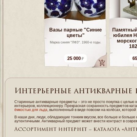
Вазы парные "Синие
Памятный 
цветы"
юбилея Н
морског
Марка синяя "ЛФЗ". 1960-е годы.
182
25 000
65
Интерьерные антикварные
Старинные антикварные предметы – это не просто покупка с целью х
интерьеров, коллекционеру. Прекрасная сохранность предметов кат
ёмкостью для льда
, выполненный в виде повозки на колёсах, котор
В наши дни, люди, обладающие тонким вкусом, все больше и больше
аутентичными. Антикварный предмет может внести контраст в совре
Ассортимент интернет – каталога «Ант