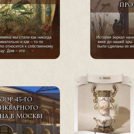
про
емена мы стали как никогда
История зеркал начи
имательно и как – то по
веке до нашей эры
ло относится к собственному
были сделаны из м
у. Дом – это ...
➜
56035
зор 45-го
икварного
на в Москве