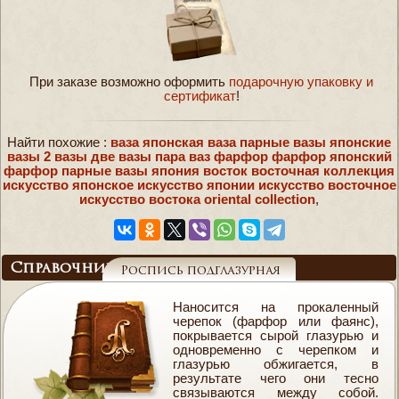
При заказе возможно оформить
подарочную упаковку и
сертификат
!
Найти похожие :
ваза японская ваза парные вазы японские
вазы 2 вазы две вазы пара ваз фарфор фарфор японский
фарфор парные вазы япония восток восточная коллекция
искусство японское искусство японии искусство восточное
искусство востока oriental collection
,
Справочник
Роспись подглазурная
Наносится на прокаленный
черепок (фарфор или фаянс),
покрывается сырой глазурью и
одновременно с черепком и
глазурью обжигается, в
результате чего они тесно
связываются между собой.