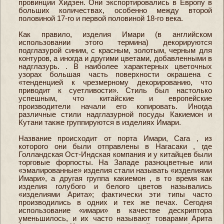
провинции Хидзен. Они экспортировались в Европу в
больших количествах, особенно между второй
половиной 17-го и первой половиной 18-го века.
Как правило, изделия Имари (в английском
использовании этого термина) декорируются
подглазурой синим, с красным, золотым, черным для
контуров, а иногда и другими цветами, добавленными в
надглазурь. . В наиболее характерных цветочных
узорах большая часть поверхности окрашена с
«тенденцией к чрезмерному декорированию, что
приводит к суетливости». Стиль был настолько
успешным, что китайские и европейские
производители начали его копировать. Иногда
различные стили надглазурной посуды Какиемон и
Кутани также группируются в изделиях Имари.
Название происходит от порта Имари, Сага , из
которого они были отправлены в Нагасаки , где
Голландская Ост-Индская компания и у китайцев были
торговые форпосты. На Западе разноцветные или
«эмалированные» изделия стали называть «изделиями
Имари», а другая группа какиемон , в то время как
изделия голубого и белого цветов назывались
«изделиями Арита»; фактически эти типы часто
производились в одних и тех же печах. Сегодня
использование «имари» в качестве дескриптора
уменьшилось, и их часто называют товарами Арита