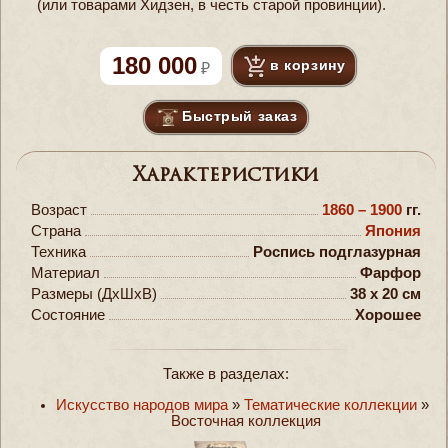
(или товарами Хидзен, в честь старой провинции).
180 000
в корзину
Быстрый заказ
Характеристики
Возраст
1860 – 1900
гг.
Страна
Япония
Техника
Роспись подглазурная
Материал
Фарфор
Размеры (ДxШxВ)
38 x 20 см
Состояние
Хорошее
Также в разделах:
Искусство народов мира
»
Тематические коллекции
»
Восточная коллекция