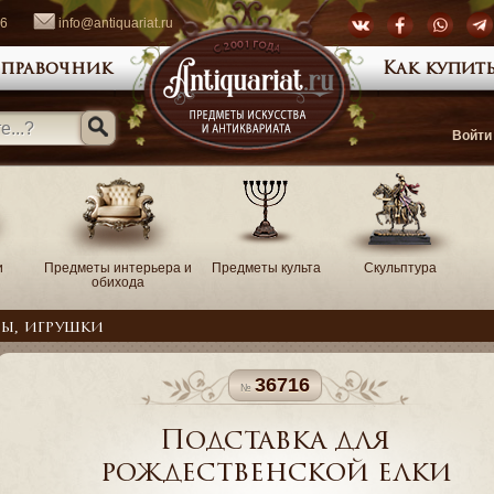
66
info@antiquariat.ru
правочник
Как купить
Войти
и
Предметы интерьера и
Предметы культа
Скульптура
обихода
ры, игрушки
36716
Подставка для
рождественской елки