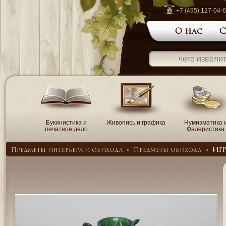
+7 (495) 127-04-
О нас
С
Букинистика и
Живопись и графика
Нумизматика 
печатное дело
Фалеристика
Иг
Предметы интерьера и обихода
»
Предметы обихода
»