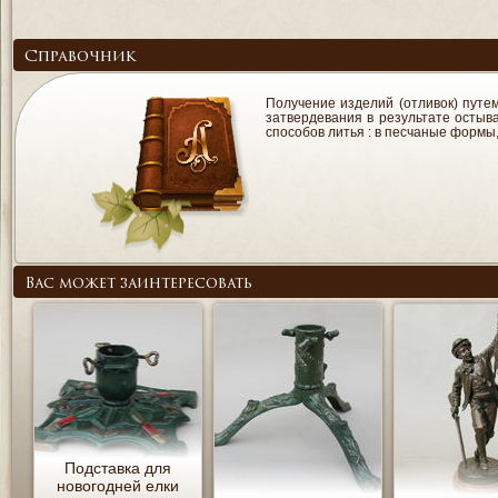
Справочник
Получение изделий (отливок) путе
затвердевания в результате осты
способов литья : в песчаные формы
Вас может заинтересовать
Подставка для
новогодней елки