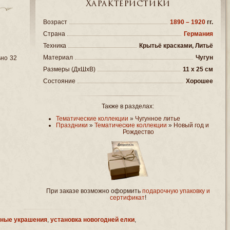
Характеристики
Возраст
1890 – 1920
гг.
Страна
Германия
Техника
Крытьё красками, Литьё
Материал
Чугун
ьно 32
Размеры (ДxШxВ)
11 x 25 см
Состояние
Хорошее
Также в разделах:
Тематические коллекции
»
Чугунное литье
Праздники
»
Тематические коллекции
»
Новый год и
Рождество
При заказе возможно оформить
подарочную упаковку и
сертификат
!
ные украшения
,
установка новогодней елки
,