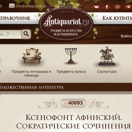
66
info@antiquariat.ru
правочник
Как купить
Войти
и
Предметы интерьера и
Предметы культа
Скульптура
обихода
Художественная литература
40693
Ксенофонт Афинский.
Сократические сочинения