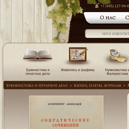
+7 (495) 127-04-
О нас
С
Букинистика и
Живопись и графика
Нумизматика 
печатное дело
Фалеристика
Букинистика и печатное дело
»
Книги, газеты, журналы
»