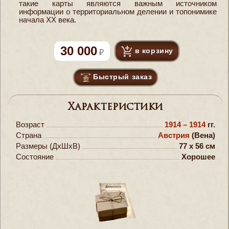
такие карты являются важным источником
информации о территориальном делении и топонимике
начала XX века.
30 000
в корзину
Быстрый заказ
Характеристики
Возраст
1914 – 1914
гг.
Страна
Австрия
(Вена)
Размеры (ДxШxВ)
77 x 56 см
Состояние
Хорошее