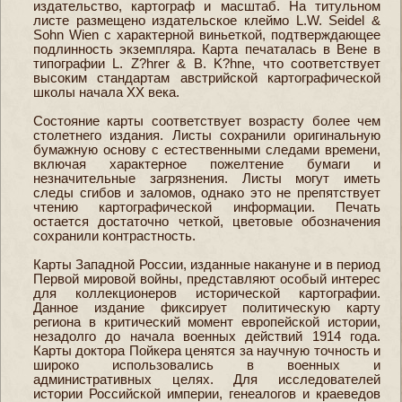
издательство, картограф и масштаб. На титульном
листе размещено издательское клеймо L.W. Seidel &
Sohn Wien с характерной виньеткой, подтверждающее
подлинность экземпляра. Карта печаталась в Вене в
типографии L. Z?hrer & B. K?hne, что соответствует
высоким стандартам австрийской картографической
школы начала XX века.
Состояние карты соответствует возрасту более чем
столетнего издания. Листы сохранили оригинальную
бумажную основу с естественными следами времени,
включая характерное пожелтение бумаги и
незначительные загрязнения. Листы могут иметь
следы сгибов и заломов, однако это не препятствует
чтению картографической информации. Печать
остается достаточно четкой, цветовые обозначения
сохранили контрастность.
Карты Западной России, изданные накануне и в период
Первой мировой войны, представляют особый интерес
для коллекционеров исторической картографии.
Данное издание фиксирует политическую карту
региона в критический момент европейской истории,
незадолго до начала военных действий 1914 года.
Карты доктора Пойкера ценятся за научную точность и
широко использовались в военных и
административных целях. Для исследователей
истории Российской империи, генеалогов и краеведов