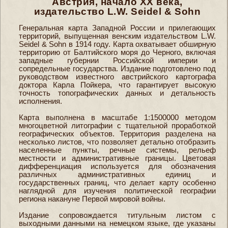
Австрия, начало XX века,
издательство L.W. Seidel & Sohn
Генеральная карта Западной России и прилегающих
территорий, выпущенная венским издательством L.W.
Seidel & Sohn в 1914 году. Карта охватывает обширную
территорию от Балтийского моря до Черного, включая
западные губернии Российской империи и
сопредельные государства. Издание подготовлено под
руководством известного австрийского картографа
доктора Карла Пойкера, что гарантирует высокую
точность топографических данных и детальность
исполнения.
Карта выполнена в масштабе 1:1500000 методом
многоцветной литографии с тщательной проработкой
географических объектов. Территория разделена на
несколько листов, что позволяет детально отобразить
населенные пункты, речные системы, рельеф
местности и административные границы. Цветовая
дифференциация используется для обозначения
различных административных единиц и
государственных границ, что делает карту особенно
наглядной для изучения политической географии
региона накануне Первой мировой войны.
Издание сопровождается титульным листом с
выходными данными на немецком языке, где указаны