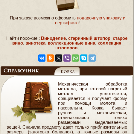
При заказе возможно оформить
подарочную упаковку и
сертификат
!
Найти похожие :
Виноделие
,
старинный штопор
,
старое
вино
,
винотека
,
коллекционные вина
,
коллекция
штопоров
,
Справочник
Ковка
Механическая обработка
металла, при которой нагретый
металл уплотняется,
сращивается и получает форму
при помощи молота и
наковальни. Ковка бывает
ручная и механическая,
отличающаяся только
размерами выделываемых
вещей. Сначала предмету дают только приблизительные
размеры (заготовка болванок), а точные размеры он