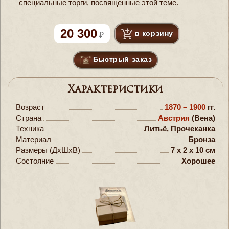
специальные торги, посвященные этой теме.
20 300
в корзину
Быстрый заказ
Характеристики
Возраст
1870 – 1900
гг.
Страна
Австрия
(Вена)
Техника
Литьё, Прочеканка
Материал
Бронза
Размеры (ДxШxВ)
7 x 2 x 10 см
Состояние
Хорошее