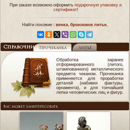
При заказе возможно оформить
подарочную упаковку и
сертификат
!
Найти похожие :
венка
,
бронзовое литье
,
Справочник
Прочеканка
Литьё
Обработка заранее
отформированного (литого,
штампованного) металлического
предмета чеканом. Прочеканка
применяется для проработки
деталей (набивки фактуры,
орнамента), и для тончайшей
лепки человеческих лиц и фигур.
Вас может заинтересовать