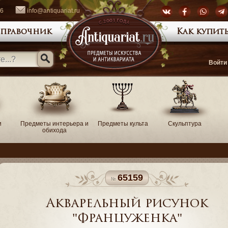
66
info@antiquariat.ru
правочник
Как купить
Войти
и
Предметы интерьера и
Предметы культа
Скульптура
обихода
65159
Акварельный рисунок
"Француженка"