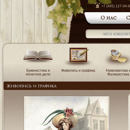
+7 (495) 127-04-
О нас
С
Букинистика и
Живопись и графика
Нумизматика 
печатное дело
Фалеристика
Живопись и графика