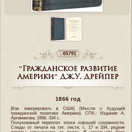
65791
"Гражданское развитие
Америки" Дж.У. Дрейпер
1866 год
[Как эмигрировать в США] (Мысли о будущей
гражданской политике Америки). СПб.: Издание А.
Аргамакова, 1866. 334 с.
Полукожаный переплет эпохи хорошей сохранности.
Следы от печати на тит. листе, с. 17 и 334, редкие
пометы карандашом на полях. В остальном блок