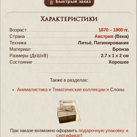
Быстрый заказ
Характеристики
Возраст
1870 – 1900
гг.
Страна
Австрия
(Вена)
Техника
Литьё, Патинирование
Материал
Бронза
Размеры (ДxШxВ)
2.7 x 1 x 2 см
Состояние
Хорошее
Также в разделах:
Анималистика
»
Тематические коллекции
»
Слоны
При заказе возможно оформить
подарочную упаковку и
сертификат
!