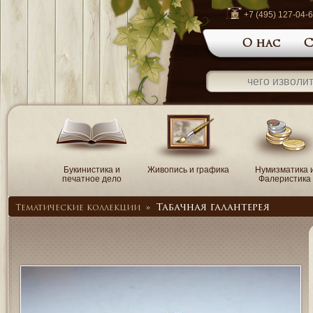
+7 (495) 127-04-
О нас
С
Букинистика и
Живопись и графика
Нумизматика 
печатное дело
Фалеристика
Табачная галантерея
Тематические коллекции
»