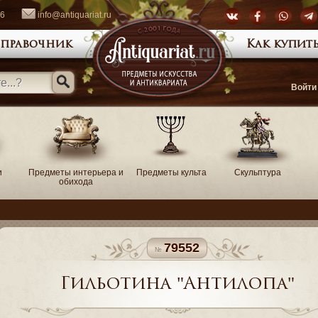
66
info@antiquariat.ru
правочник
Как купить
Войти
и
Предметы интерьера и
Предметы культа
Скульптура
обихода
79552
Гильотина "Антилопа"