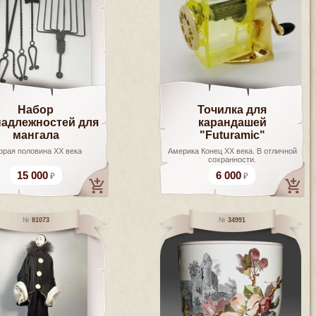
Набор
Точилка для
адлежностей для
карандашей
мангала
"Futuramic"
орая половина ХХ века
Америка Конец ХХ века. В отличной
сохранности.
15 000
6 000
81073
34991