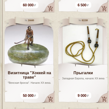
60 000
6 500
24440
81330
Визитница "Хоккей на
Прыгалки
траве"
Западная Европа, начало XX века
"Венская бронза". Начало ХХ века.
50 000
9 000