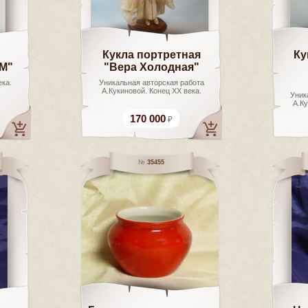
Кукла портретная
Ку
M"
"Вера Холодная"
ека.
Уникальная авторская работа
А.Кукиновой. Конец ХХ века.
Уник
А.Ку
170 000
35455