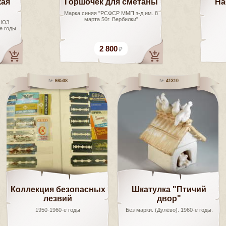
кая
Горшочек для сметаны
На
Марка синяя "РСФСР ММП з-д им. 8
марта 50г. Вербилки"
ОЮЗ
е годы.
2 800
66508
41310
Коллекция безопасных
Шкатулка "Птичий
лезвий
двор"
1950-1960-е годы
Без марки. (Дулёво). 1960-е годы.