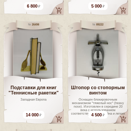
6 800
5 000
26498
89222
Подставки для книг
Штопор со стопорным
"Теннисные ракетки"
винтом
Западная Европа
Оснащен блокировочным
механизмом "тяжелый нос" (heavy
nose). Изготовлен в середине 20
века с использованием
соответствующего дизайна и легких
14 000
4 500
сплавов.