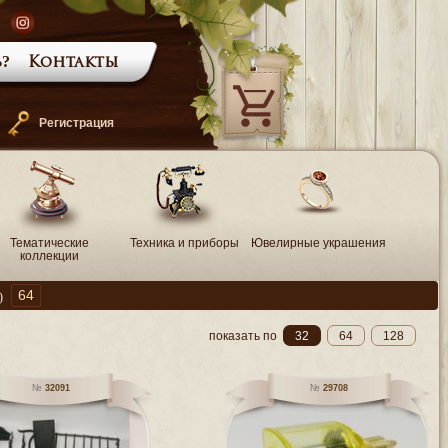
?
Контакты
—
Регистрация
Тематические
Техника и приборы
Ювелирные украшения
коллекции
64
)
показать по
32
64
128
32091
29708