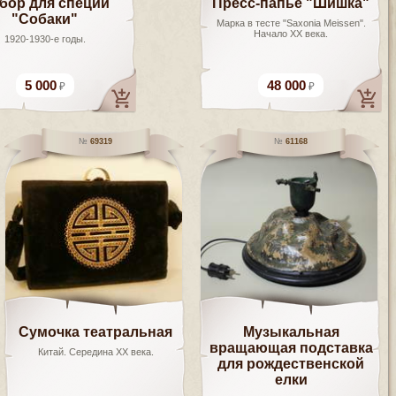
бор для специй
Пресс-папье "Шишка"
"Собаки"
Марка в тесте "Saxonia Meissen".
Начало ХХ века.
1920-1930-е годы.
5 000
48 000
69319
61168
Сумочка театральная
Музыкальная
вращающая подставка
Китай. Середина ХХ века.
для рождественской
елки