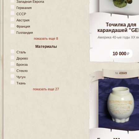
Западная Европа
Германия
СССР
Австрия
Точилка для
Франция
карандашей "GE
Голландия
Америка 40-ые годы ХХ в
показать еще 8
Материалы
Сталь
10 000
Дерево
Бронза
Стекло
43849
Чугун
Ткань
показать еще 27