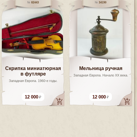
82443
34190
Скрипка миниатюрная
Мельница ручная
в футляре
Западная Европа. Начало XX века.
Западная Европа. 1960-е годы.
12 000
12 000