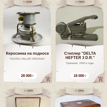
24285
59626
Керосинка на подносе
Степлер "DELTA
HEFTER 3 D.R."
"GEORG HALLER ORIGINAL"
Германия. 1940-е годы.
28 000
18 000
13594
33824