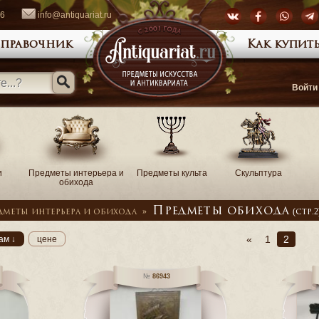
66
info@antiquariat.ru
правочник
Как купить
Войти
и
Предметы интерьера и
Предметы культа
Скульптура
обихода
Предметы обихода
дметы интерьера и обихода
»
(стр.2
«
1
2
ам ↓
цене
86943