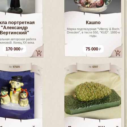
кла портретная
Кашпо
"Александр
Марка подглазурная "Villeroy & Boch.
Вертинский"
Dresden", в тесте 550, "KUD". 1880-е
годы.
альная авторская работа
киновой. Конец ХХ века.
170 000
75 000
97605
6597