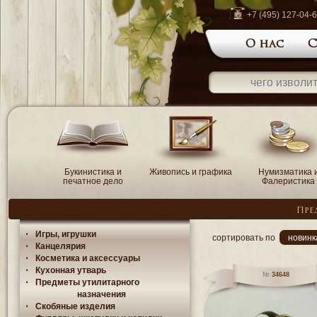
+7 (495) 127-04-
О нас
С
Букинистика и
Живопись и графика
Нумизматика 
печатное дело
Фалеристика
Пре
Игры, игрушки
сортировать по
новинк
Канцелярия
Косметика и аксессуары
Кухонная утварь
34648
Предметы утилитарного
назначения
Скобяные изделия