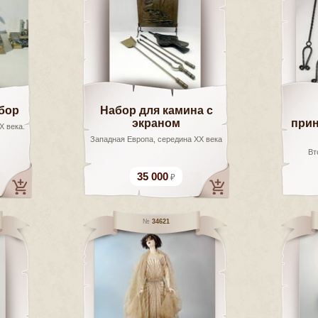
бор
Набор для камина с
экраном
прин
X века.
Западная Европа, середина XX века
Вт
35 000
34621