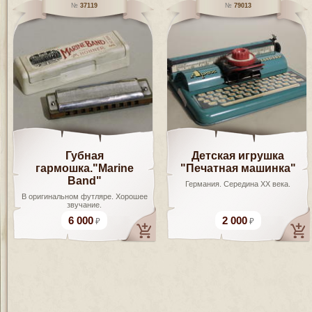
37119
79013
Губная
Детская игрушка
гармошка."Marine
"Печатная машинка"
Band"
Германия. Середина ХХ века.
В оригинальном футляре. Хорошее
звучание.
6 000
2 000