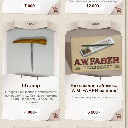
Специальное приспособление для
установки...
7 000
12 000
82310
84815
Штопор
Рекламная табличка
"A.M. FABER castecc"
Т -образный штопор с прямой тягой
по часовой стр.. Хватка выполнена
В превосходной сохранности.
из рога. Исправен и в рабочем
состоянии.
4 000
5 000