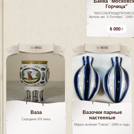
Банка "Московс
Горчица"
"МОСОБЛПИЩЕПРОМС
Артель им. Х Октябрь". 1940-
6 000
59511
95726
Ваза
Вазочки парные
настенные
Середина ХIX века.
Марка зеленая "Гжель". 1960-е годы.