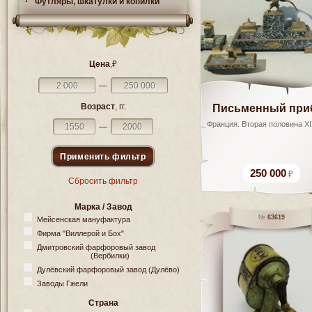
Футляры, шкатулки и копилки
Цена
,₽
—
Возраст
, гг.
Письменный при
Франция. Вторая половина XI
—
250 000
Сбросить фильтр
Марка / Завод
63619
Мейсенская мануфактура
Фирма "Виллерой и Бох"
Дмитровский фарфоровый завод
(Вербилки)
Дулёвский фарфоровый завод (Дулёво)
Заводы Гжели
Страна