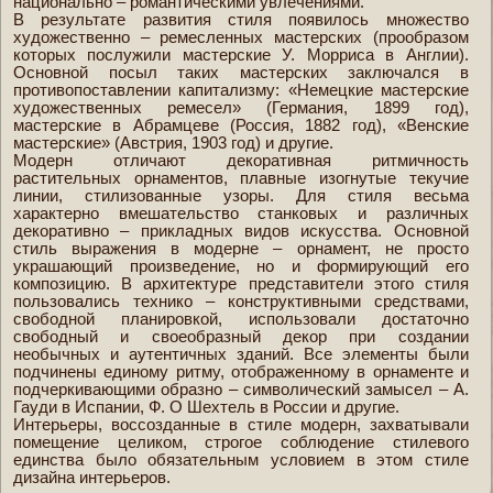
национально – романтическими увлечениями.
В результате развития стиля появилось множество
художественно – ремесленных мастерских (прообразом
которых послужили мастерские У. Морриса в Англии).
Основной посыл таких мастерских заключался в
противопоставлении капитализму: «Немецкие мастерские
художественных ремесел» (Германия, 1899 год),
мастерские в Абрамцеве (Россия, 1882 год), «Венские
мастерские» (Австрия, 1903 год) и другие.
Модерн отличают декоративная ритмичность
растительных орнаментов, плавные изогнутые текучие
линии, стилизованные узоры. Для стиля весьма
характерно вмешательство станковых и различных
декоративно – прикладных видов искусства. Основной
стиль выражения в модерне – орнамент, не просто
украшающий произведение, но и формирующий его
композицию. В архитектуре представители этого стиля
пользовались технико – конструктивными средствами,
свободной планировкой, использовали достаточно
свободный и своеобразный декор при создании
необычных и аутентичных зданий. Все элементы были
подчинены единому ритму, отображенному в орнаменте и
подчеркивающими образно – символический замысел – А.
Гауди в Испании, Ф. О Шехтель в России и другие.
Интерьеры, воссозданные в стиле модерн, захватывали
помещение целиком, строгое соблюдение стилевого
единства было обязательным условием в этом стиле
дизайна интерьеров.