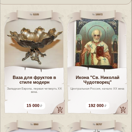
51535
100072
Ваза для фруктов в
Икона "Св. Николай
стиле модерн
Чудотворец"
Западная Европа, первая четверть XX
Центральная Россия, начало XX века
века.
15 000
192 000
8860
86707