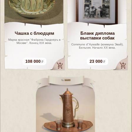
Чашка с блюдцем
Бланк диплома
выставки собак
Марка красная "Фабрика Гарднеръ в
Москве". Конец XIX века.
Commune d"Aywaille (коммуна Эвай),
Бельгия. Начало XX века.
108 000
23 000
66680