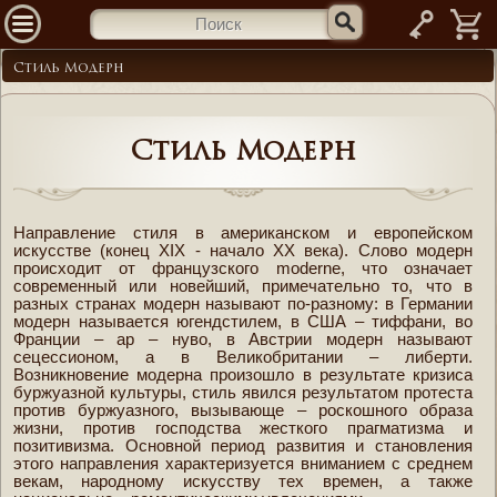
—
Стиль Модерн
Стиль Модерн
Направление стиля в американском и европейском
искусстве (конец XIX - начало ХХ века). Слово модерн
происходит от французского moderne, что означает
современный или новейший, примечательно то, что в
разных странах модерн называют по-разному: в Германии
модерн называется югендстилем, в США – тиффани, во
Франции – ар – нуво, в Австрии модерн называют
сецессионом, а в Великобритании – либерти.
Возникновение модерна произошло в результате кризиса
буржуазной культуры, стиль явился результатом протеста
против буржуазного, вызывающе – роскошного образа
жизни, против господства жесткого прагматизма и
позитивизма. Основной период развития и становления
этого направления характеризуется вниманием с среднем
векам, народному искусству тех времен, а также