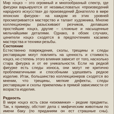
Мир нэцкэ – это огромный и многообразный спектр, где
фигурки варьируются от незамысловатых «произведений
народного искусства» до произведений Донателло в мире
японских фигурок– на каждом из этих уровней
просматривается мастерство и талант художника. Многие
коллекционеры разыскивают резчиков, делавших
простейшие нэцкэ, другие – сложные и насыщенные
мельчайшими деталями. Однако, в обоих случаях,
ценители нэцкэ сходятся в предпочтениях касаемо
мастерства и техники резьбы.
Состояние
Естественно повреждения, сколы, трещины и следы
реставрации могут повлиять на ценность и стоимость
нэцкэ, но степень этого влияния зависит от того, насколько
стара фигурка и от ее уникальности. Если на редкой
фигурке есть следы износа, они могут не критично
проблематичными и способными удешевить редкое
изделие. Итак, большинство коллекционеров сходятся во
мнении, что трещины, мелкие дефекты, следы
реставрации и сколы приемлемы в прямой зависимости от
возраста изделия.
Редкость
В мире нэцкэ есть свои «изюминки» - редкие предметы.
Так, к примеру, обстоят дела с мифическим животным по
имени баку (по приданиям он ест страшные сны).