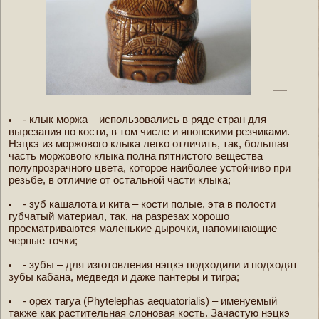
- клык моржа – использовались в ряде стран для
вырезания по кости, в том числе и японскими резчиками.
Нэцкэ из моржового клыка легко отличить, так, большая
часть моржового клыка полна пятнистого вещества
полупрозрачного цвета, которое наиболее устойчиво при
резьбе, в отличие от остальной части клыка;
- зуб кашалота и кита – кости полые, эта в полости
губчатый материал, так, на разрезах хорошо
просматриваются маленькие дырочки, напоминающие
черные точки;
- зубы – для изготовления нэцкэ подходили и подходят
зубы кабана, медведя и даже пантеры и тигра;
- орех тагуа (Phytelephas aequatorialis) – именуемый
также как растительная слоновая кость. Зачастую нэцкэ