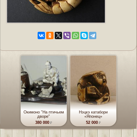
Окимоно "На птичьем
Нэцкэ катабори
дворе"
«Японец»
380 000
52 000