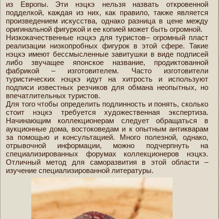
из Европы. Эти нэцкэ нельзя назвать откровенной
подделкой, каждая из них, как правило, также является
произведением искусства, однако разница в цене между
оригинальной фигуркой и ее копией может быть огромной.
Низкокачественные нэцкэ для туристов– огромный пласт
реализации низкопробных фигурок в этой сфере. Такие
нэцкэ имеют бессмысленные завитушки в виде подписей
либо звучащее японское название, продиктованной
фабрикой – изготовителем. Часто изготовители
туристических нэцкэ идут на хитрость и используют
подписи известных резчиков для обмана неопытных, но
впечатлительных туристов.
Для того чтобы определить подлинность и понять, сколько
стоит нэцкэ требуется художественная экспертиза.
Начинающим коллекционерам следует обращаться в
аукционные дома, востоковедам и к опытным антикварам
за помощью и консультацией. Много полезной, однако,
отрывочной информации, можно подчерпнуть на
специализированных форумах коллекционеров нэцкэ.
Отличный метод для саморазвития в этой области –
изучение специализированной литературы.