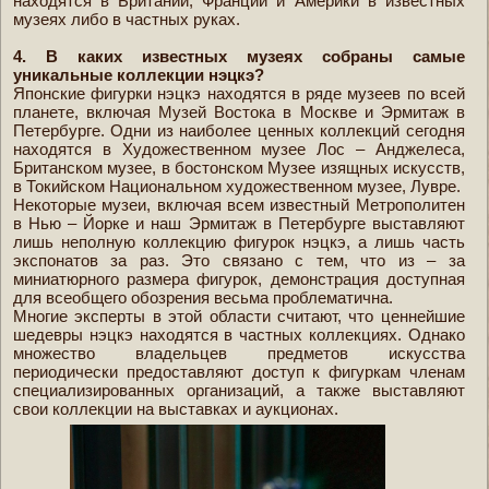
находятся в Британии, Франции и Америки в известных
музеях либо в частных руках.
4. В каких известных музеях собраны самые
уникальные коллекции нэцкэ?
Японские фигурки нэцкэ находятся в ряде музеев по всей
планете, включая Музей Востока в Москве и Эрмитаж в
Петербурге. Одни из наиболее ценных коллекций сегодня
находятся в Художественном музее Лос – Анджелеса,
Британском музее, в бостонском Музее изящных искусств,
в Токийском Национальном художественном музее, Лувре.
Некоторые музеи, включая всем известный Метрополитен
в Нью – Йорке и наш Эрмитаж в Петербурге выставляют
лишь неполную коллекцию фигурок нэцкэ, а лишь часть
экспонатов за раз. Это связано с тем, что из – за
миниатюрного размера фигурок, демонстрация доступная
для всеобщего обозрения весьма проблематична.
Многие эксперты в этой области считают, что ценнейшие
шедевры нэцкэ находятся в частных коллекциях. Однако
множество владельцев предметов искусства
периодически предоставляют доступ к фигуркам членам
специализированных организаций, а также выставляют
свои коллекции на выставках и аукционах.