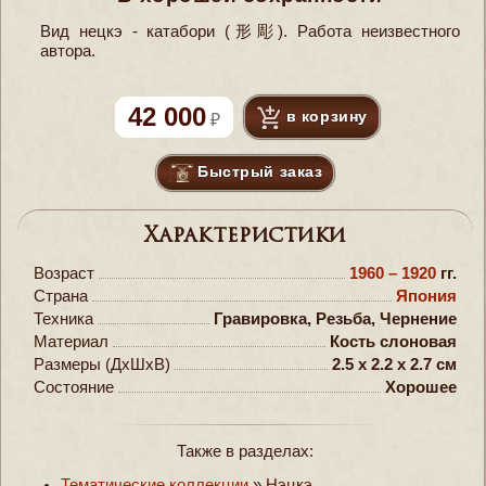
Вид нецкэ - катабори (形彫). Работа неизвестного
автора.
42 000
в корзину
Быстрый заказ
Характеристики
Возраст
1960 – 1920
гг.
Страна
Япония
Техника
Гравировка, Резьба, Чернение
Материал
Кость слоновая
Размеры (ДxШxВ)
2.5 x 2.2 x 2.7 см
Состояние
Хорошее
Также в разделах:
Тематические коллекции
»
Нэцкэ