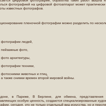
асается цифровой фотографии, обработка таких работ вышла 
ться фотографией на цифровой фотоаппарат может практически 
оты известных фотографов.
ционирование пленочной фотографии можно разделить по нескол
- фотографии людей,
- пейзажные фото,
- фото архитектуры,
- фотографии техники,
- фотоснимки животных и птиц,
- а также снимки времен второй мировой войны.
доне, в Париже, В Берлине, для обмена, представления 
авляющих особую ценность, создаются специализированные худож
афии, сегодня, это не только отдельный вид искусства, но и перс