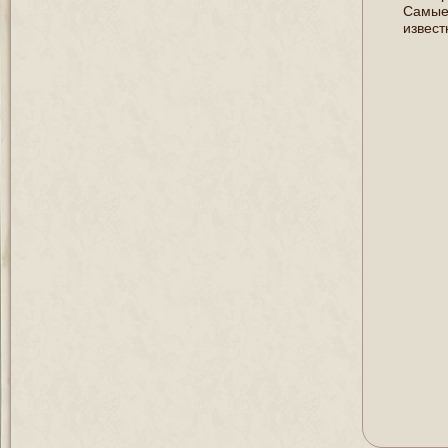
Самые
извест