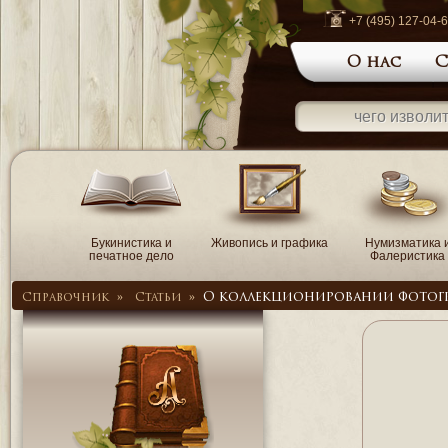
+7 (495) 127-04-
О нас
С
Букинистика и
Живопись и графика
Нумизматика 
печатное дело
Фалеристика
О коллекционировании фотог
Справочник
»
Статьи
»