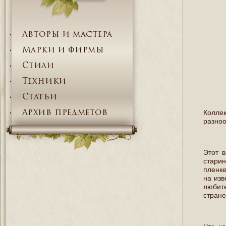
Авторы и мастера
Марки и фирмы
Стили
Техники
Статьи
Коллек
Архив предметов
разноо
Этот 
старин
пленке
на изв
любите
стране