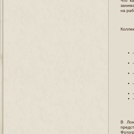
Что к
занима
на раб
Коллек
В Лон
предст
Фотогр