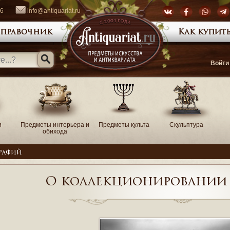
66
info@antiquariat.ru
правочник
Как купить
Войти
и
Предметы интерьера и
Предметы культа
Скульптура
обихода
рафий
О коллекционировании