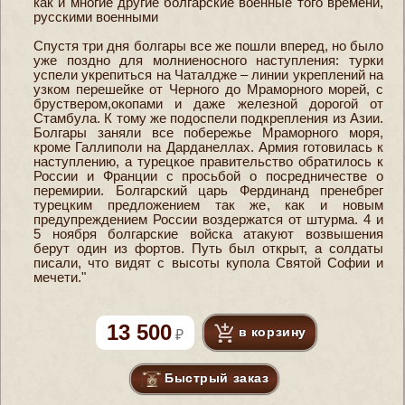
как и многие другие болгарские военные того времени,
русскими военными
Спустя три дня болгары все же пошли вперед, но было
уже поздно для молниеносного наступления: турки
успели укрепиться на Чаталдже – линии укреплений на
узком перешейке от Черного до Мраморного морей, с
бруствером,окопами и даже железной дорогой от
Стамбула. К тому же подоспели подкрепления из Азии.
Болгары заняли все побережье Мраморного моря,
кроме Галлиполи на Дарданеллах. Армия готовилась к
наступлению, а турецкое правительство обратилось к
России и Франции с просьбой о посредничестве о
перемирии. Болгарский царь Фердинанд пренебрег
турецким предложением так же, как и новым
предупреждением России воздержатся от штурма. 4 и
5 ноября болгарские войска атакуют возвышения
берут один из фортов. Путь был открыт, а солдаты
писали, что видят с высоты купола Святой Софии и
мечети."
13 500
в корзину
Быстрый заказ