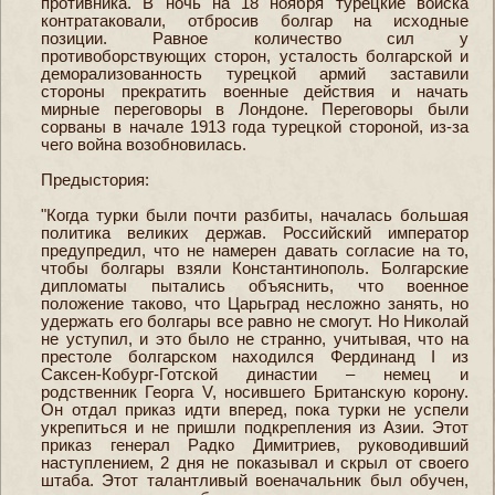
противника. В ночь на 18 ноября турецкие войска
контратаковали, отбросив болгар на исходные
позиции. Равное количество сил у
противоборствующих сторон, усталость болгарской и
деморализованность турецкой армий заставили
стороны прекратить военные действия и начать
мирные переговоры в Лондоне. Переговоры были
сорваны в начале 1913 года турецкой стороной, из-за
чего война возобновилась.
Предыстория:
"Когда турки были почти разбиты, началась большая
политика великих держав. Российский император
предупредил, что не намерен давать согласие на то,
чтобы болгары взяли Константинополь. Болгарские
дипломаты пытались объяснить, что военное
положение таково, что Царьград несложно занять, но
удержать его болгары все равно не смогут. Но Николай
не уступил, и это было не странно, учитывая, что на
престоле болгарском находился Фердинанд I из
Саксен-Кобург-Готской династии – немец и
родственник Георга V, носившего Британскую корону.
Он отдал приказ идти вперед, пока турки не успели
укрепиться и не пришли подкрепления из Азии. Этот
приказ генерал Радко Димитриев, руководивший
наступлением, 2 дня не показывал и скрыл от своего
штаба. Этот талантливый военачальник был обучен,