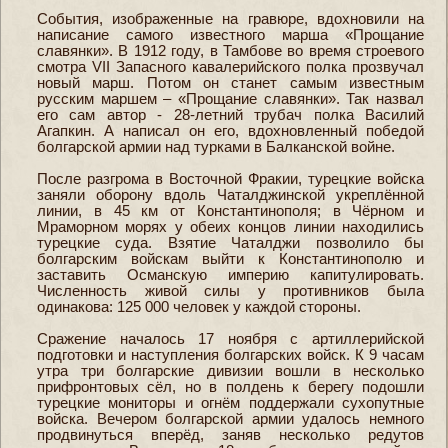
События, изображенные на гравюре, вдохновили на
написание самого известного марша «Прощание
славянки». В 1912 году, в Тамбове во время строевого
смотра VІІ Запасного кавалерийского полка прозвучал
новый марш. Потом он станет самым известным
русским маршем – «Прощание славянки». Так назвал
его сам автор - 28-летний трубач полка Василий
Агапкин. А написал он его, вдохновленный победой
болгарской армии над турками в Балканской войне.
После разгрома в Восточной Фракии, турецкие войска
заняли оборону вдоль Чаталджинской укреплённой
линии, в 45 км от Константинополя; в Чёрном и
Мраморном морях у обеих концов линии находились
турецкие суда. Взятие Чаталджи позволило бы
болгарским войскам выйти к Константинополю и
заставить Османскую империю капитулировать.
Численность живой силы у противников была
одинакова: 125 000 человек у каждой стороны.
Сражение началось 17 ноября с артиллерийской
подготовки и наступления болгарских войск. К 9 часам
утра три болгарские дивизии вошли в несколько
прифронтовых сёл, но в полдень к берегу подошли
турецкие мониторы и огнём поддержали сухопутные
войска. Вечером болгарской армии удалось немного
продвинуться вперёд, заняв несколько редутов