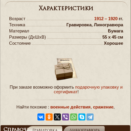
Характеристики
Возраст
1912 – 1920
гг.
Техника
Гравировка, Линогравюра
Материал
Бумага
Размеры (ДxШxВ)
55 x 45 см
Состояние
Хорошее
При заказе возможно оформить
подарочную упаковку и
сертификат
!
Найти похожие :
военные действия
,
сражение
,
Справочник
Гравировка
Линогравюра