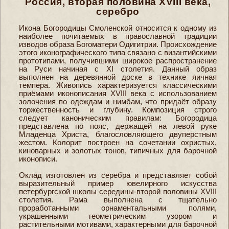
Россия, вторая половина XVIII века,
серебро
Икона Богородицы Смоленской относится к одному из
наиболее почитаемых в православной традиции
изводов образа Богоматери Одигитрии. Происхождение
этого иконографического типа связано с византийскими
прототипами, получившими широкое распространение
на Руси начиная с XI столетия. Данный образ
выполнен на деревянной доске в технике яичная
темпера. Живопись характеризуется классическими
приёмами иконописания XVIII века с использованием
золочения по одеждам и нимбам, что придаёт образу
торжественность и глубину. Композиция строго
следует каноническим правилам: Богородица
представлена по пояс, держащей на левой руке
Младенца Христа, благословляющего двуперстным
жестом. Колорит построен на сочетании охристых,
киноварных и золотых тонов, типичных для барочной
иконописи.
Оклад изготовлен из серебра и представляет собой
выразительный пример ювелирного искусства
петербургской школы середины-второй половины XVIII
столетия. Рама выполнена с тщательно
проработанными орнаментальными полями,
украшенными геометрическим узором и
растительными мотивами, характерными для барочной