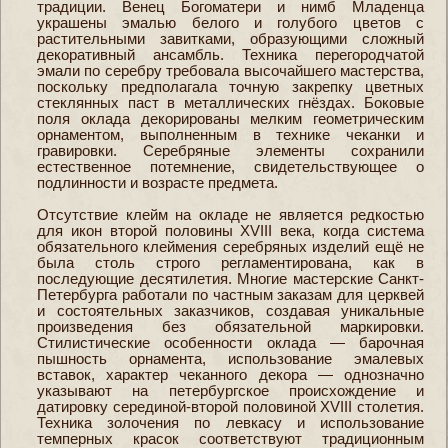
традиции. Венец Богоматери и нимб Младенца
украшены эмалью белого и голубого цветов с
растительными завитками, образующими сложный
декоративный ансамбль. Техника перегородчатой
эмали по серебру требовала высочайшего мастерства,
поскольку предполагала точную закрепку цветных
стеклянных паст в металлических гнёздах. Боковые
поля оклада декорированы мелким геометрическим
орнаментом, выполненным в технике чеканки и
гравировки. Серебряные элементы сохранили
естественное потемнение, свидетельствующее о
подлинности и возрасте предмета.
Отсутствие клейм на окладе не является редкостью
для икон второй половины XVIII века, когда система
обязательного клеймения серебряных изделий ещё не
была столь строго регламентирована, как в
последующие десятилетия. Многие мастерские Санкт-
Петербурга работали по частным заказам для церквей
и состоятельных заказчиков, создавая уникальные
произведения без обязательной маркировки.
Стилистические особенности оклада — барочная
пышность орнамента, использование эмалевых
вставок, характер чеканного декора — однозначно
указывают на петербургское происхождение и
датировку серединой-второй половиной XVIII столетия.
Техника золочения по левкасу и использование
темперных красок соответствуют традиционным