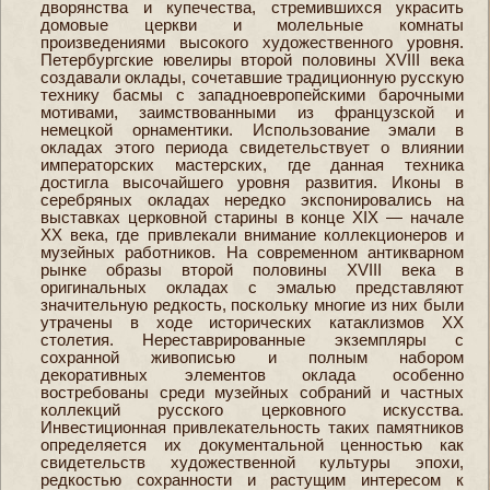
дворянства и купечества, стремившихся украсить
домовые церкви и молельные комнаты
произведениями высокого художественного уровня.
Петербургские ювелиры второй половины XVIII века
создавали оклады, сочетавшие традиционную русскую
технику басмы с западноевропейскими барочными
мотивами, заимствованными из французской и
немецкой орнаментики. Использование эмали в
окладах этого периода свидетельствует о влиянии
императорских мастерских, где данная техника
достигла высочайшего уровня развития. Иконы в
серебряных окладах нередко экспонировались на
выставках церковной старины в конце XIX — начале
XX века, где привлекали внимание коллекционеров и
музейных работников. На современном антикварном
рынке образы второй половины XVIII века в
оригинальных окладах с эмалью представляют
значительную редкость, поскольку многие из них были
утрачены в ходе исторических катаклизмов XX
столетия. Нереставрированные экземпляры с
сохранной живописью и полным набором
декоративных элементов оклада особенно
востребованы среди музейных собраний и частных
коллекций русского церковного искусства.
Инвестиционная привлекательность таких памятников
определяется их документальной ценностью как
свидетельств художественной культуры эпохи,
редкостью сохранности и растущим интересом к