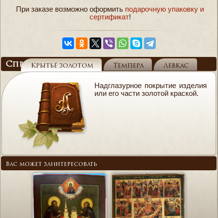
При заказе возможно оформить
подарочную упаковку и
сертификат
!
Справочник
Крытьё золотом
Темпера
Левкас
Надглазурное покрытие изделия
или его части золотой краской.
Вас может заинтересовать