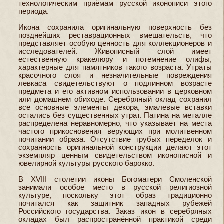
технологическим приёмам русской иконописи этого
периода.
Икона сохранила оригинальную поверхность без
позднейших реставрационных вмешательств, что
представляет особую ценность для коллекционеров и
исследователей. Живописный слой имеет
естественную кракелюру и потемнение олифы,
характерные для памятников такого возраста. Утраты
красочного слоя и незначительные повреждения
левкаса свидетельствуют о подлинном возрасте
предмета и его активном использовании в церковном
или домашнем обиходе. Серебряный оклад сохранил
все основные элементы декора, эмалевые вставки
остались без существенных утрат. Патина на металле
распределена неравномерно, что указывает на места
частого прикосновения верующих при молитвенном
почитании образа. Отсутствие грубых переделок и
сохранность оригинальной конструкции делают этот
экземпляр ценным свидетельством иконописной и
ювелирной культуры русского барокко.
В XVIII столетии иконы Богоматери Смоленской
занимали особое место в русской религиозной
культуре, поскольку этот образ традиционно
почитался как защитник западных рубежей
Российского государства. Заказ икон в серебряных
окладах был распространённой практикой среди