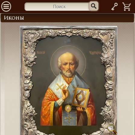
—
Иконы