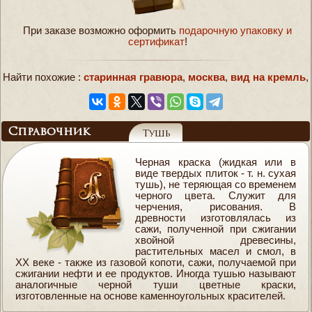
При заказе возможно оформить
подарочную упаковку и
сертификат
!
Найти похожие :
старинная гравюра
,
москва
,
вид на кремль
,
Справочник
Тушь
Черная краска (жидкая или в
виде твердых плиток - т. н. сухая
тушь), не теряющая со временем
черного цвета. Служит для
черчения, рисования. В
древности изготовлялась из
сажи, полученной при сжигании
хвойной древесины,
растительных масел и смол, в
ХХ веке - также из газовой копоти, сажи, получаемой при
сжигании нефти и ее продуктов. Иногда тушью называют
аналогичные черной туши цветные краски,
изготовленные на основе каменноугольных красителей.