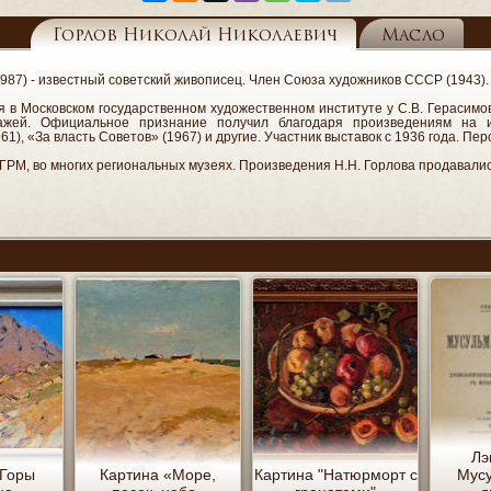
Горлов Николай Николаевич
Масло
987) - известный советский живописец. Член Союза художников СССР (1943).
ся в Московском государственном художественном институте у С.В. Герасимов
ажей. Официальное признание получил благодаря произведениям на ис
, «За власть Советов» (1967) и другие. Участник выставок с 1936 года. Пер
 ГРМ, во многих региональных музеях. Произведения Н.Н. Горлова продавали
Лэ
«Горы
Картина «Море,
Картина "Натюрморт с
Мус