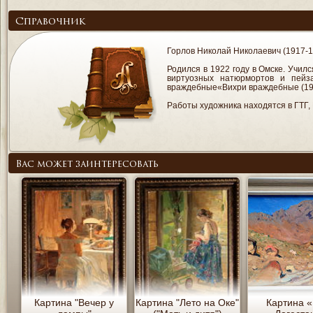
Справочник
Горлов Николай Николаевич (1917-1
Родился в 1922 году в Омске. Учил
виртуозных натюрмортов и пейз
враждебные«Вихри враждебные (1961)
Работы художника находятся в ГТГ,
Вас может заинтересовать
Картина "Вечер у
Картина "Лето на Оке"
Картина 