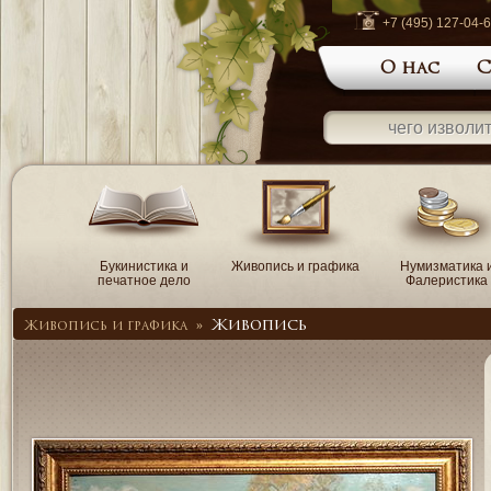
+7 (495) 127-04-
О нас
С
Букинистика и
Живопись и графика
Нумизматика 
печатное дело
Фалеристика
Живопись
Живопись и графика
»