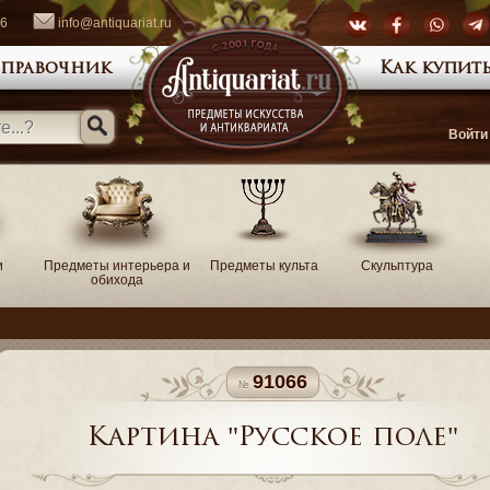
66
info@antiquariat.ru
правочник
Как купить
Войти
и
Предметы интерьера и
Предметы культа
Скульптура
обихода
91066
Картина "Русское поле"