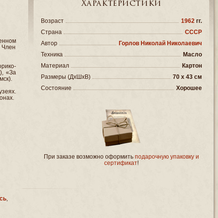
Характеристики
Возраст
1962
гг.
Страна
СССР
енном
Автор
Горлов Николай Николаевич
. Член
Техника
Масло
Материал
Картон
рико-
), «За
Размеры (ДxШxВ)
70 x 43 см
мск).
Состояние
Хорошее
зеях.
онах.
При заказе возможно оформить
подарочную упаковку и
сертификат
!
сь
,