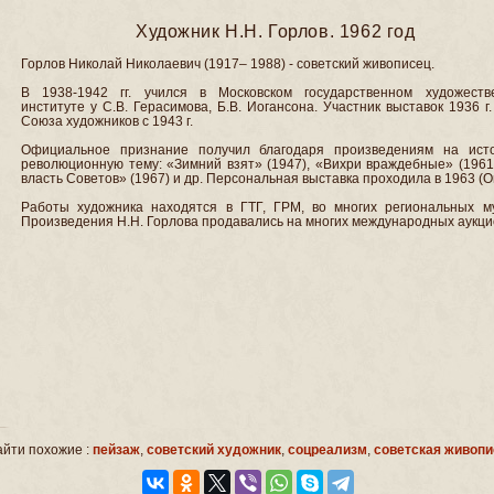
Художник Н.Н. Горлов. 1962 год
Горлов Николай Николаевич (1917– 1988) - советский живописец.
В 1938-1942 гг. учился в Московском государственном художеств
институте у С.В. Герасимова, Б.В. Иогансона. Участник выставок 1936 г
Союза художников с 1943 г.
Официальное признание получил благодаря произведениям на исто
революционную тему: «Зимний взят» (1947), «Вихри враждебные» (1961
власть Советов» (1967) и др. Персональная выставка проходила в 1963 (О
Работы художника находятся в ГТГ, ГРМ, во многих региональных му
Произведения Н.Н. Горлова продавались на многих международных аукци
йти похожие :
пейзаж
,
советский художник
,
соцреализм
,
советская живопи