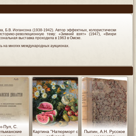
а, Б.В. Иогансона (1938-1942). Автор эффектных, колористически
торико-революционную тему: «Зимний взят» (1947), «Вихри
сональная выставка проходила в 1963 в Омске.
сь на многих международных аукционах.
н-Пул, С.
ульманские
Картина "Натюрморт с
Пыпин, А.Н. Русское