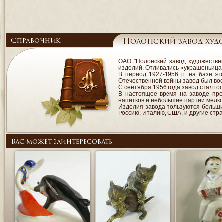
Справочник
Полонский завод худ
ОАО "Полонский завод художестве
изделий. Отливались «украшеньица
В период 1927-1956 гг. на базе э
Отечественной войны завод был во
С сентября 1956 года завод стал г
В настоящее время на заводе пре
напитков и небольшие партии мелко
Изделия завода пользуются большим
Россию, Италию, США, и другие стр
Вас может заинтересовать