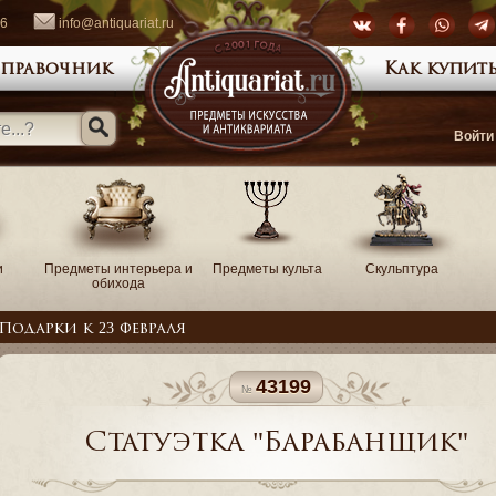
66
info@antiquariat.ru
правочник
Как купить
Войти
и
Предметы интерьера и
Предметы культа
Скульптура
обихода
Подарки к 23 февраля
43199
Статуэтка "Барабанщик"