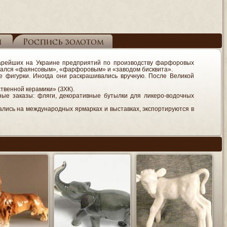
я
Роспись золотом
старейших на Украине предприятий по производству фарфоровых
ывался «фаянсовым», «фарфоровым» и «заводом бисквита».
ые фигурки. Иногда они раскрашивались вручную. После Великой
твенной керамики» (ЗХК).
ые заказы: фляги, декоративные бутылки для ликеро-водочных
ались на международных ярмарках и выставках, экспортируются в