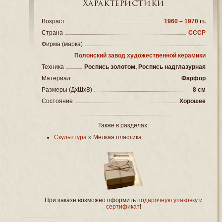
Характеристики
Возраст
1960 – 1970
гг.
Страна
СССР
Фирма (марка)
Полонский завод художественной керамики
Техника
Роспись золотом, Роспись надглазурная
Материал
Фарфор
Размеры (ДxШxВ)
8 см
Состояние
Хорошее
Также в разделах:
Скульптура
»
Мелкая пластика
При заказе возможно оформить
подарочную упаковку и
сертификат
!