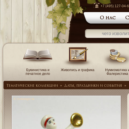
+7 (495) 127-04-
О нас
С
Букинистика и
Живопись и графика
Нумизматика 
печатное дело
Фалеристика
Тематические коллекции
»
Даты, праздники и события
»