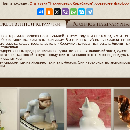
Найти похожие :
Статуэтка "Нахимовец с барабаном"
,
советский фарфор
,
ожественной керамики
Роспись надглазурна
нной керамики" основан А.Я. Бричкой в 1895 году и является одним из 
, безделушки, всевозможные фигурки». В различных публикациях завод наз
того завода существовала артель «Керамик», которая выпускала бисквитн
сстановлен.
осударственным предприятием и получил название: «Полонский завод художес
кратился массовый выпуск продукции и выполняются только индивидуальн
й скульптуры.
 спросом, как на Украине, так и за рубежом. Они неоднократно экспониров
аны.