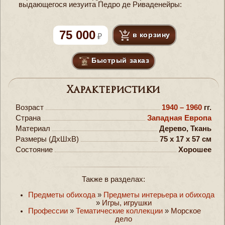
выдающегося иезуита Педро де Риваденейры:
75 000
в корзину
Быстрый заказ
Характеристики
Возраст
1940 – 1960
гг.
Страна
Западная Европа
Материал
Дерево, Ткань
Размеры (ДxШxВ)
75 x 17 x 57 см
Состояние
Хорошее
Также в разделах:
Предметы обихода
»
Предметы интерьера и обихода
»
Игры, игрушки
Профессии
»
Тематические коллекции
»
Морское
дело