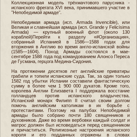
Коллекционная модель трёхмачтового парусника -
испанского фрегата XVI века, принимавшего участие в
"Непобедимой армаде".
Непобедимая армада (исп. Armada Invencible), или
Великая и славнейшая армада (исп. Grande y Felicísima
Armada) — крупный военный флот (около 130
кораблей)Перейти к разделу «#Организация»,
собранный Испанией в 1586—1588 годах для
вторжения в Англию во время англо-испанской войны
(1585—1604). Поход Армады состоялся в мае-
сентябре 1588 года под командованием Алонсо Переса
де Гусмана, герцога Медина-Сидония.
На протяжении десятков лет английские приватиры
грабили и топили испанские суда. Так, за один только
1582 год убытки Испании составили фантастическую
сумму в более чем 1 900 000 дукатов. Кроме того,
королева Англии Елизавета I поддержала восстание
голландцев против испанского владычества.
Испанский монарх Филипп II считал своим долгом
помочь английским католикам в их борьбе с
протестантами. Поэтому на палубах Непобедимой
армады было собрано почти 180 священников и
духовников. Даже во время вербовки каждый солдат и
матрос должен был исповедаться перед священником
и причаститься. Религиозные настроения испанского
короля и его подданных отражены в словах