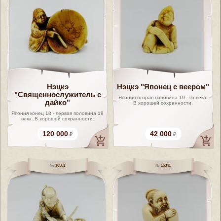
Нэцкэ
Нэцкэ "Японец с веером"
"Священнослужитель с
Япония вторая половина 19 - го века.
дайко"
В хорошей сохранности.
Япония конец 18 - первая половина 19
века. В хорошей сохранности.
120 000
42 000
10561
15341