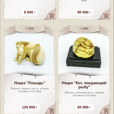
века
6 000
90 000
97315
42344
Нэцкэ "Лошадь"
Нэцке "Кот, поедающий
рыбу"
Япония, подпись, кость, вторая
половина XIX века
Япония, слоновая кость, первая
половина XIX века
120 000
60 000