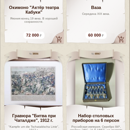
Окимоно "Актёр театра
Ваза
Кабуки"
Середина ХIX века.
Япония конец 19 века. В хорошей
сохранности.
72 000
60 000
38056
48967
Гравюра "Битва при
Набор столовых
Чаталдже", 1912 г.
приборов на 6 персон
"Kampfe um die Tschataldscha Linie",
Российская империя. Серебро 84*,
1912 г.
клейма: "ИА", "А.Р 1887", на лезвиях