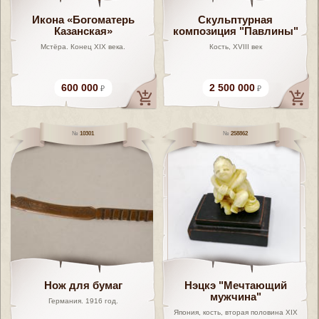
Икона «Богоматерь
Скульптурная
Казанская»
композиция "Павлины"
Мстёра. Конец XIX века.
Кость, XVIII век
600 000
2 500 000
10301
258862
Нож для бумаг
Нэцкэ "Мечтающий
мужчина"
Германия. 1916 год.
Япония, кость, вторая половина XIX