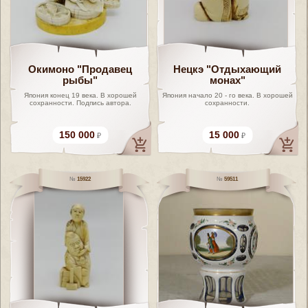
Окимоно "Продавец
Нецкэ "Отдыхающий
рыбы"
монах"
Япония конец 19 века. В хорошей
Япония начало 20 - го века. В хорошей
сохранности. Подпись автора.
сохранности.
150 000
15 000
15922
59511