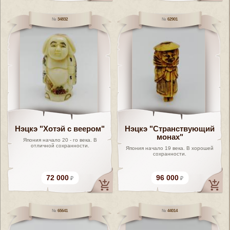
34832
62901
Нэцкэ "Хотэй с веером"
Нэцкэ "Странствующий
монах"
Япония начало 20 - го века. В
отличной сохранности.
Япония начало 19 века. В хорошей
сохранности.
72 000
96 000
65641
44014