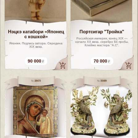
Нэцкэ катабори «Японец
Портсигар "Тройка"
с кошкой»
Российская империя, конец XIX —
начало XX века, серебро 84 пробы.
Япония. Подпись автора. Середина
Клеймо мастера "А.С".
XIX века.
90 000
70 000
28473
33489