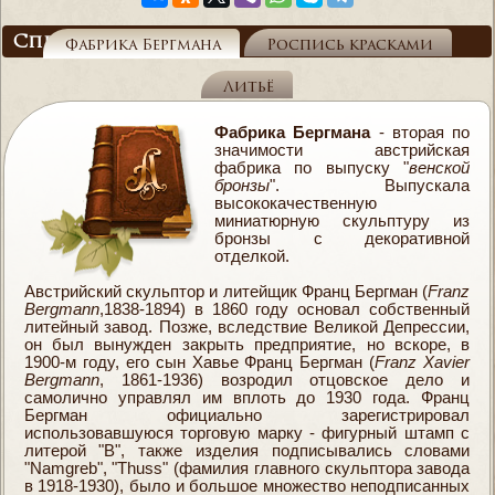
Справочник
Фабрика Бергмана
Роспись красками
Литьё
Фабрика Бергмана
- вторая по
значимости австрийская
фабрика по выпуску "
венской
бронзы
". Выпускала
высококачественную
миниатюрную скульптуру из
бронзы с декоративной
отделкой.
Австрийский скульптор и литейщик Франц Бергман (
Franz
Bergmann
,1838-1894) в 1860 году основал собственный
литейный завод. Позже, вследствие Великой Депрессии,
он был вынужден закрыть предприятие, но вскоре, в
1900-м году, его сын Хавье Франц Бергман (
Franz Xavier
Bergmann
, 1861-1936) возродил отцовское дело и
самолично управлял им вплоть до 1930 года. Франц
Бергман официально зарегистрировал
использовавшуюся торговую марку - фигурный штамп с
литерой "В", также изделия подписывались словами
"Namgreb", "Thuss" (фамилия главного скульптора завода
в 1918-1930), было и большое множество неподписанных