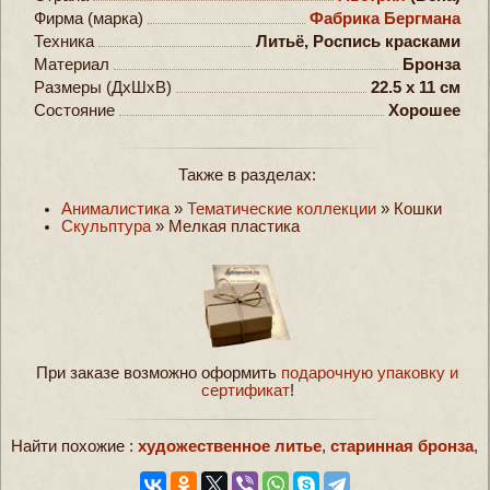
Фирма (марка)
Фабрика Бергмана
Техника
Литьё, Роспись красками
Материал
Бронза
Размеры (ДxШxВ)
22.5 x 11 см
Состояние
Хорошее
Также в разделах:
Анималистика
»
Тематические коллекции
»
Кошки
Скульптура
»
Мелкая пластика
При заказе возможно оформить
подарочную упаковку и
сертификат
!
Найти похожие :
художественное литье
,
старинная бронза
,