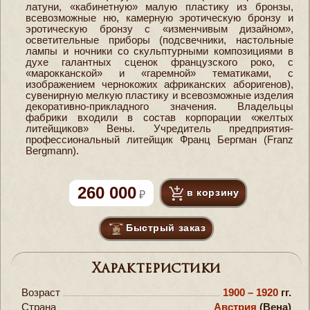
латуни, «кабинетную» малую пластику из бронзы,
всевозможные ню, камерную эротическую бронзу и
эротическую бронзу с «изменчивым дизайном»,
осветительные приборы (подсвечники, настольные
лампы и ночники со скульптурными композициями в
духе галантных сценок французского роко, с
«марокканской» и «гаремной» тематиками, с
изображением чернокожих африканских аборигенов),
сувенирную мелкую пластику и всевозможные изделия
декоративно-прикладного значения. Владельцы
фабрики входили в состав корпорации «желтых
литейщиков» Вены. Учредитель предприятия-
профессиональный литейщик Франц Бергман (Franz
Bergmann).
260 000
в корзину
Быстрый заказ
Характеристики
Возраст
1900 – 1920
гг.
Страна
Австрия
(Вена)