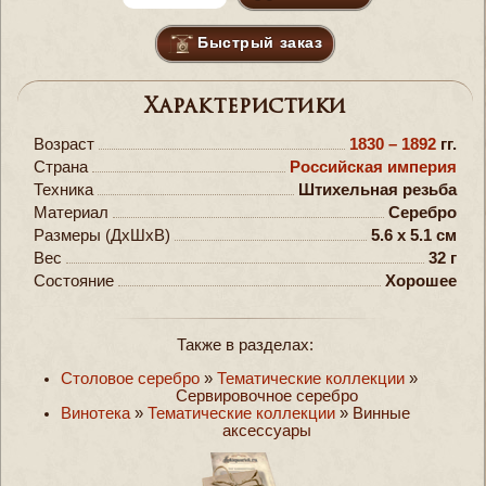
Быстрый заказ
Характеристики
Возраст
1830 – 1892
гг.
Страна
Российская империя
Техника
Штихельная резьба
Материал
Серебро
Размеры (ДxШxВ)
5.6 x 5.1 см
Вес
32 г
Состояние
Хорошее
Также в разделах:
Столовое серебро
»
Тематические коллекции
»
Сервировочное серебро
Винотека
»
Тематические коллекции
»
Винные
аксессуары