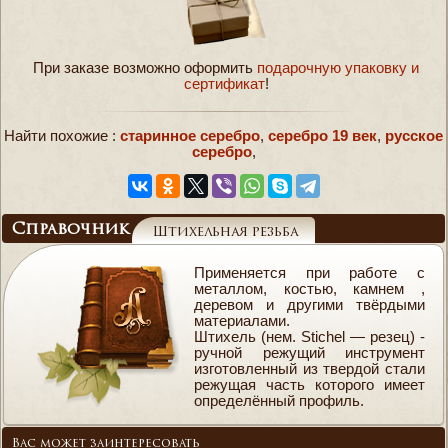
При заказе возможно оформить
подарочную упаковку и
сертификат
!
Найти похожие :
старинное серебро
,
серебро 19 век
,
русское
серебро
,
Справочник
Штихельная резьба
Применяется при работе с
металлом, костью, камнем ,
деревом и другими твёрдыми
материалами.
Штихель (нем. Stichel — резец) -
ручной режущий инструмент
изготовленный из твердой стали
режущая часть которого имеет
определённый профиль.
Вас может заинтересовать