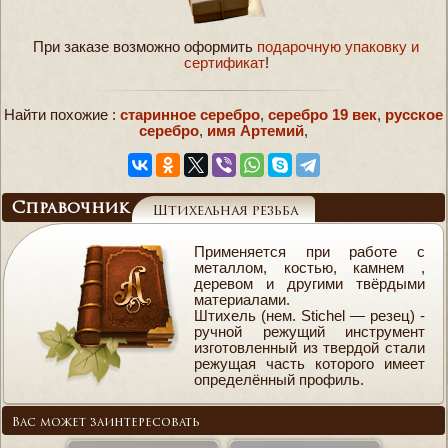
При заказе возможно оформить
подарочную упаковку и
сертификат
!
Найти похожие :
старинное серебро
,
серебро 19 век
,
русское
серебро
,
имя Артемий
,
Справочник
Штихельная резьба
Применяется при работе с
металлом, костью, камнем ,
деревом и другими твёрдыми
материалами.
Штихель (нем. Stichel — резец) -
ручной режущий инструмент
изготовленный из твердой стали
режущая часть которого имеет
определённый профиль.
Вас может заинтересовать