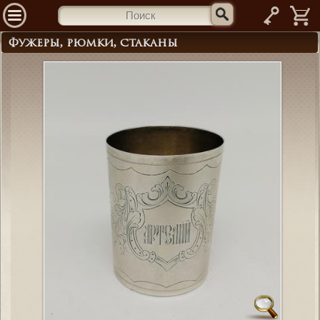
—
Фужеры, рюмки, стаканы