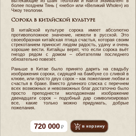
вытекающие из Шанг теологии и найти эквивалент в
более позднем Тянь ( «небо» или «Великий Whole») из
Чжоу теологии.
Сорока в китайской культуре
В китайской культуре сорока имеет абсолютно
противоположное значение, нежели в русской. Это
своеобразная китайская птица счастья, которая своим
стрекотанием приносит людям радость, удачу и очень
хорошие вести. Китайцы верят, что если сорока вьёт
гнездо рядом с домом – обитателям последнего
обязательно повезёт.
Раньше в Китае было принято дарить на свадьбу
изображения сороки, сидящей на бамбуке со сливой в
клюве, или просто двух сорок – как пожелание любви и
счастья в браке. Вместо длинного списка с перечнем
всех возможных и невозможных благ достаточно было
просто преподнести молодоженам изображение
двенадцати сорок – подобный дар символизировал
все, какие только можно придумать, добрые
пожелания.
720 000
в корзину