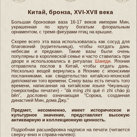
Китай, бронза, XVI-XVII века
Большая бронзовая ваза 16-17 веков империи Мин,
украшенная по кругу богатым флоральным
орнаментом, с тремя фигурами птиц на крышке.
Скорее всего эта ваза использовалась как сосуд для
благовоний (курительница), чтобы «отдать дань
небесам и предкам». Такие вазы были очень
популярны в королевской семье и часто ставилась при
дворе и использовались в ритуалах
Шангди
. Япония
отправляла послов в Китай, чтобы отдать дань.
Несколько вещей вернулись в Японию с японскими
посланниками, как свидетельство китайско-японской
дипломатии того времени. Снизу вазы есть печать того
времени, написанная на китайском языке Чжуаньшу
(«иероглифы печати») - "dà míng zhì què rì zhì cháo jū
běn", дословно означающая "Сорока, созданная
династией Мин, дома Джу."
Предмет, несомненно, имеет историческое и
культурное значение, представляет высокую
антикварную и коллекционную ценность.
Подробная расшифровка надписи на печати (читается
сверху-вниз и справа-налево):