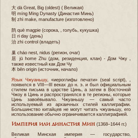
大 dà Great, Big (oldest) ( Великая)
明 míng Ming Dynasty (Династия Минь)
制 zhì make, manufacture (изготовлено)
鹊 què magpie (сорока, , голубь, кукушка)
日 ri day (день)
治 zhì control (владеть)
巢 cháo nest, nidus (регион, очаг)
居 jū home Zhu (дом, резиденция, клан) - Дом Чжу ,
также известный как Дом Чу
本 běn origin (источник, начало)
Язык Чжуаньшу
, «иероглифы печати» (seal script), ,
появился в VIII—III веках до н. э. и был официальным
стилем письма в царстве Цинь, а затем в Восточной
Чжоу в Цинь и распространялся в те регионы, которые
Цинь завоёвывало. Чжуаньшу — самый часто
используемый из архаичных стилей каллиграфии.
Большинство китайцев не могут читать чжуаньшу, его
использование обычно ограничивается каллиграфией.
(1368–1644 гг.)
Империя или династия Мин
Великая Минская империя — государство,