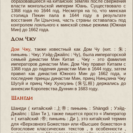
образовавшееся на китайских землях после свержения
власти монгольской империи Юань. Существовало с
1368 года по 1644 год. Несмотря на то, что минская
столица Пекин пала в 1644 году в результате
восстания Ли Цзычэна, часть страны оставалась под
контролем лояльного к минской семье режима (Южная
Мин) до 1662 года.
Дом Чжу
Дом Чжу
, также известный как Дом Чу (кит. : 朱;
пиньинь : Чжу; Уэйд-Джайлс : Чу), была императорской
семьей династии Мин Китая . Чжу - это фамилия
императоров династии Мин. Дом Чжу правил Китаем с
1368 года до падения династии Мин в 1644 году, затем
правил как династия Южного Мин до 1662 года, и
последние принцы династии Мин, принц Нинцзина Чжу
Шугуй и принц Чжу Хунхуань (朱弘桓) держались до
аннексии Королевства Дуннин в 1683 году.
Шангди
Шангди ( китайский :上帝; пиньинь : Shàngdì ; Уэйд-
Джайлс : Шан Ти ), также пишется просто « Император
» ( китайский :帝; пиньинь : Ди ), это китайский термин
для «Верховного Божества» или «Высшее божество» в
богословие классических текстов , в особенности ,