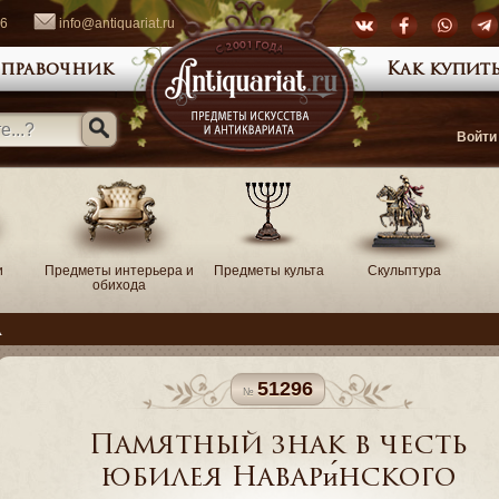
66
info@antiquariat.ru
правочник
Как купить
Войти
и
Предметы интерьера и
Предметы культа
Скульптура
обихода
а
51296
Памятный знак в честь
юбилея Навари́нского