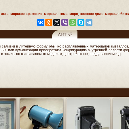
:
яхта
,
морское сражение
,
морская тема
,
море
,
военное дело
,
морская битв
Литьё
м заливки в литейную форму обычно расплавленных материалов (металлов, 
вания или вулканизации приобретают конфигурацию внутренней полости фо
, в кокиль, по выплавляемым моделям, центробежное, под давлением и др.