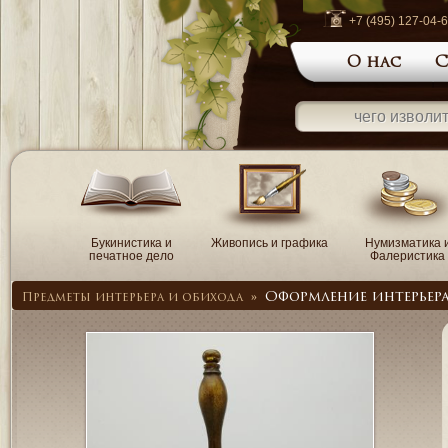
+7 (495) 127-04-
О нас
С
Букинистика и
Живопись и графика
Нумизматика 
печатное дело
Фалеристика
Оформление интерьер
Предметы интерьера и обихода
»