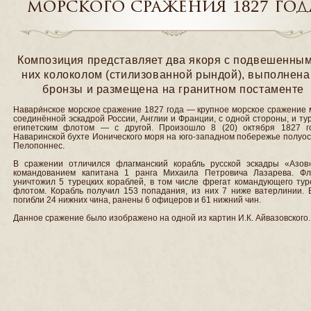
морского сражения 1827 год
Композиция представляет два якоря с подвешенным
них колоколом (стилизованной рындой), выполнена
бронзы и размещена на гранитном постаменте
Навари́нское морское сражение 1827 года — крупное морское сражение
соединённой эскадрой России, Англии и Франции, с одной стороны, и ту
египетским флотом — с другой. Произошло 8 (20) октября 1827 г
Наваринской бухте Ионического моря на юго-западном побережье полуо
Пелопоннес.
В сражении отличился флагманский корабль русской эскадры «Азов
командованием капитана 1 ранга Михаила Петровича Лазарева. Фл
уничтожил 5 турецких кораблей, в том числе фрегат командующего тур
флотом. Корабль получил 153 попадания, из них 7 ниже ватерлинии. 
погибли 24 нижних чина, ранены 6 офицеров и 61 нижний чин.
Данное сражение было изображено на одной из картин И.К. Айвазовского.