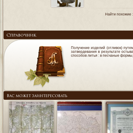
Найти похожие 
Справочник
Получение изделий (отливок) путе
затвердевания в результате осты
способов литья : в песчаные формы
Вас может заинтересовать