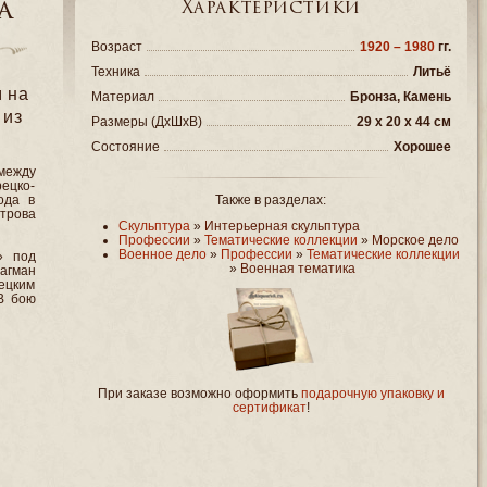
а
Характеристики
Возраст
1920 – 1980
гг.
Техника
Литьё
 на
Материал
Бронза, Камень
 из
Размеры (ДxШxВ)
29 x 20 x 44 см
Состояние
Хорошее
 между
рецко-
ода в
Также в разделах:
строва
Скульптура
»
Интерьерная скульптура
Профессии
»
Тематические коллекции
»
Морское дело
Военное дело
»
Профессии
»
Тематические коллекции
» под
»
Военная тематика
агман
ецким
В бою
При заказе возможно оформить
подарочную упаковку и
сертификат
!