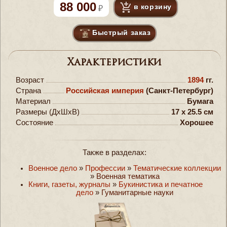
88 000
в корзину
Быстрый заказ
Характеристики
Возраст
1894
гг.
Страна
Российская империя
(Санкт-Петербург)
Материал
Бумага
Размеры (ДxШxВ)
17 x 25.5 см
Состояние
Хорошее
Также в разделах:
Военное дело
»
Профессии
»
Тематические коллекции
»
Военная тематика
Книги, газеты, журналы
»
Букинистика и печатное
дело
»
Гуманитарные науки