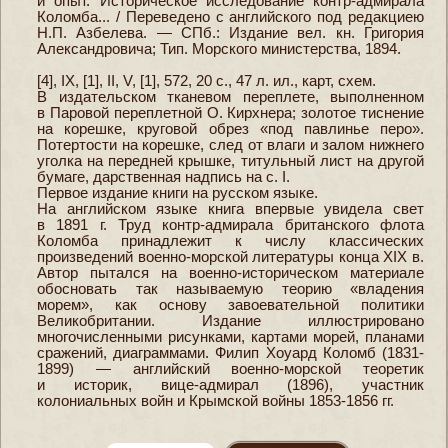
и опыт. Историческое исследование контр-адмирала
Коломба... / Переведено с английского под редакциею
Н.П. Азбелева. — СПб.: Издание вел. кн. Григория
Александровича; Тип. Морского министерства, 1894.
[4], IX, [1], II, V, [1], 572, 20 с., 47 л. ил., карт, схем.
В издательском тканевом переплете, выполненном
в Паровой переплетной О. Кирхнера; золотое тиснение
на корешке, круговой обрез «под павлинье перо».
Потертости на корешке, след от влаги и залом нижнего
уголка на передней крышке, титульный лист на другой
бумаге, дарственная надпись на с. I.
Первое издание книги на русском языке.
На английском языке книга впервые увидела свет
в 1891 г. Труд контр-адмирала британского флота
Коломба принадлежит к числу классических
произведений военно-морской литературы конца XIX в.
Автор пытался на военно-историческом материале
обосновать так называемую теорию «владения
морем», как основу завоевательной политики
Великобритании. Издание иллюстрировано
многочисленными рисунками, картами морей, планами
сражений, диаграммами. Филип Хоуард Коломб (1831-
1899) — английский военно-морской теоретик
и историк, вице-адмирал (1896), участник
колониальных войн и Крымской войны 1853-1856 гг.