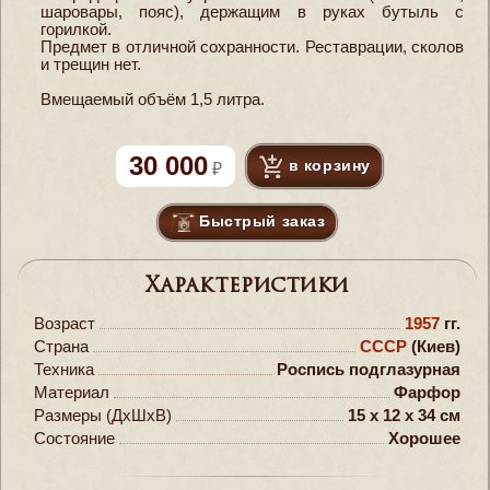
шаровары, пояс), держащим в руках бутыль с
горилкой.
Предмет в отличной сохранности. Реставрации, сколов
и трещин нет.
Вмещаемый объём 1,5 литра.
30 000
в корзину
Быстрый заказ
Характеристики
Возраст
1957
гг.
Страна
СССР
(Киев)
Техника
Роспись подглазурная
Материал
Фарфор
Размеры (ДxШxВ)
15 x 12 x 34 см
Состояние
Хорошее