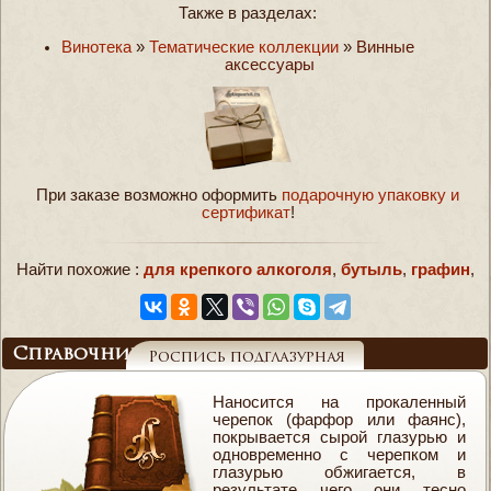
Также в разделах:
Винотека
»
Тематические коллекции
»
Винные
аксессуары
При заказе возможно оформить
подарочную упаковку и
сертификат
!
Найти похожие :
для крепкого алкоголя
,
бутыль
,
графин
,
Справочник
Роспись подглазурная
Наносится на прокаленный
черепок (фарфор или фаянс),
покрывается сырой глазурью и
одновременно с черепком и
глазурью обжигается, в
результате чего они тесно