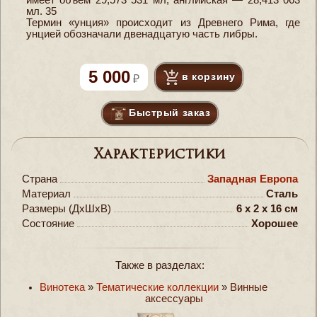
мл. 35
Термин «унция» происходит из Древнего Рима, где
унцией обозначали двенадцатую часть либры.
5 000
в корзину
Быстрый заказ
Характеристики
Страна
Западная Европа
Материал
Сталь
Размеры (ДxШxВ)
6 x 2 x 16 см
Состояние
Хорошее
Также в разделах:
Винотека
»
Тематические коллекции
»
Винные
аксессуары