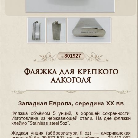
801927
Фляжка для крепкого
алкоголя
Западная Европа, середина XX вв
Фляжка объёмом 5 унций, в хорошей сохранности.
Изготовлена из нержавеющей стали. На дне фляжки
клеймо "Stainless steel 5oz".
Жидкая унция (аббревиатура fl oz) — американская
имеет объём 29,573 531 мл, английская — 28,413 063