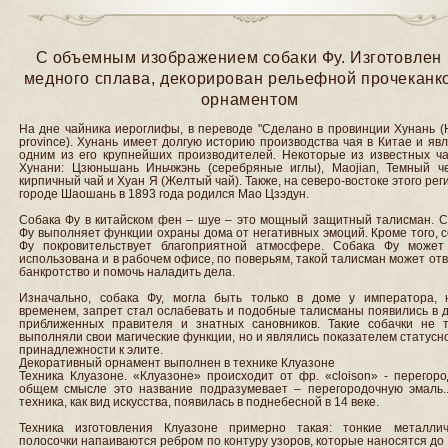
С объемным изображением собаки Фу. Изготовлен 
медного сплава, декорирован рельефной прочеканк
орнаментом
На дне чайника иероглифы, в переводе "Сделано в провинции Хунань (
province). Хунань имеет долгую историю производства чая в Китае и яв
одним из его крупнейших производителей. Некоторые из известных ча
Хунани: Цзюньшань Иньчжэнь (серебряные иглы), Maojian, Темный ч
кирпичный чай и Хуан Я (Желтый чай). Также, на северо-востоке этого рег
городе Шаошань в 1893 года родился Мао Цзэдун.
Собака Фу в китайском фен – шуе – это мощный защитный талисман. С
Фу выполняет функции охраны дома от негативных эмоций. Кроме того, 
Фу покровительствует благоприятной атмосфере. Собака Фу может
использована и в рабочем офисе, по поверьям, такой талисман может от
банкротство и помочь наладить дела.
Изначально, собака Фу, могла быть только в доме у императора, 
временем, запрет стал ослабевать и подобные талисманы появились в 
приближенных правителя и знатных сановников. Такие собачки не т
выполняли свои магические функции, но и являлись показателем статусн
принадлежности к элите.
Декоративный орнамент выполнен в технике Клуазоне
Техника Клуазоне. «Клуазоне» происходит от фр. «cloison» - перегоро
общем смысле это название подразумевает – перегородочную эмаль..
техника, как вид искусства, появилась в поднебесной в 14 веке.
Техника изготовления Клуазоне примерно такая: тонкие металлич
полосочки напаиваются ребром по контуру узоров, которые наносятся до 