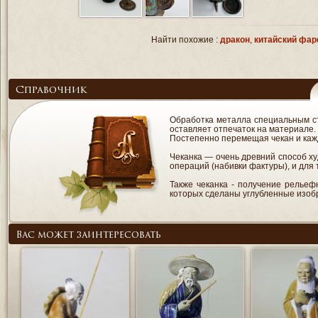
Найти похожие :
дракон
,
китайский фа
Справочник
Обработка металла специальным ст
оставляет отпечаток на материале.
Постепенно перемещая чекан и кажд
Чеканка — очень древний способ х
операций (набивки фактуры), и для 
Также чеканка - получение рельеф
которых сделаны углубленные изоб
Вас может заинтересовать