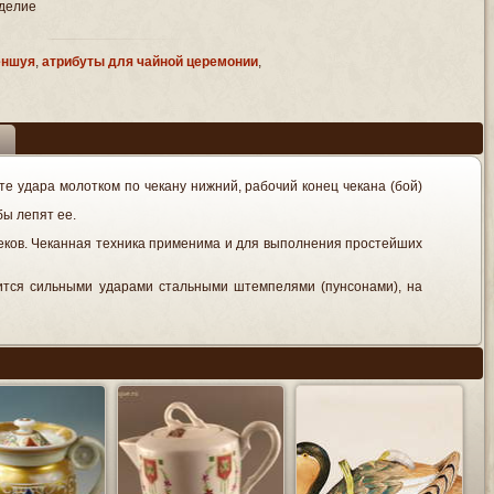
делие
еншуя
,
атрибуты для чайной церемонии
,
 удара молотком по чекану нижний, рабочий конец чекана (бой)
ы лепят ее.
еков. Чеканная техника применима и для выполнения простейших
дится сильными ударами стальными штемпелями (пунсонами), на