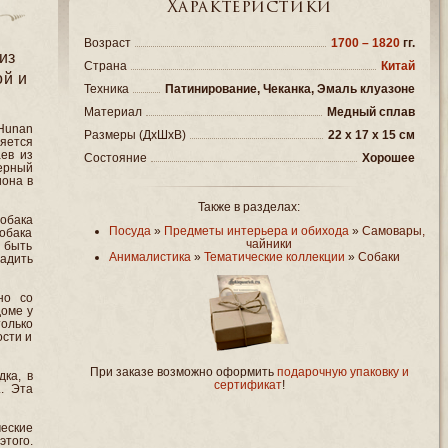
Характеристики
Возраст
1700 – 1820
гг.
из
Страна
Китай
ой и
Техника
Патинирование, Чеканка, Эмаль клуазоне
Материал
Медный сплав
Hunan
Размеры (ДxШxВ)
22 x 17 x 15 см
ляется
ев из
Состояние
Хорошее
ерный
иона в
Также в разделах:
обака
Посуда
»
Предметы интерьера и обихода
»
Самовары,
собака
чайники
 быть
Анималистика
»
Тематические коллекции
»
Собаки
вадить
но со
доме у
олько
ости и
При заказе возможно оформить
подарочную упаковку и
дка, в
сертификат
!
. Эта
еские
этого.