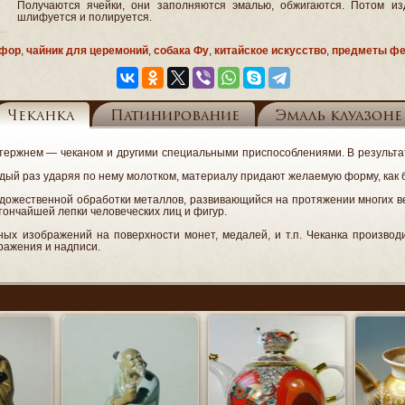
Получаются ячейки, они заполняются эмалью, обжигаются. Потом из
шлифуется и полируется.
рфор
,
чайник для церемоний
,
собака Фу
,
китайское искусство
,
предметы ф
Чеканка
Патинирование
Эмаль клуазоне
ержнем — чеканом и другими специальными приспособлениями. В результате
ый раз ударяя по нему молотком, материалу придают желаемую форму, как б
удожественной обработки металлов, развивающийся на протяжении многих в
тончайшей лепки человеческих лиц и фигур.
ных изображений на поверхности монет, медалей, и т.п. Чеканка произво
ражения и надписи.