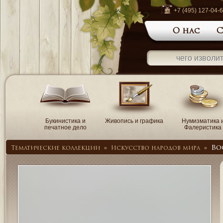
+7 (495) 127-04-
О нас
С
Букинистика и
Живопись и графика
Нумизматика 
печатное дело
Фалеристика
Во
Тематические коллекции
»
Искусство народов мира
»