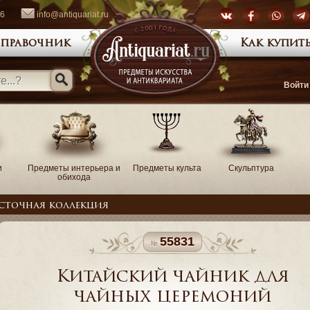
66
info@antiquariat.ru
правочник
Как купить
Войти
и
Предметы интерьера и
Предметы культа
Скульптура
обихода
сточная коллекция
55831
Китайский чайник для
чайных церемоний