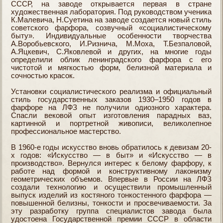
СССР, на заводе открывается первая в стране
художественная лаборатория. Под руководством ученика
К.Малевича, Н.Суетина на заводе создается новый стиль
советского фарфора, созвучный «социалистическому
быту». Индивидуальные особенности творчества
А.Воробьевского, И.Ризнича, М.Моха, Т.Безпаловой,
А.Яцкевич, С.Яковлевой и других, на многие годы
определили облик ленинградского фарфора с его
чистотой и мягкостью форм, белизной материала и
сочностью красок.
Установки социалистического реализма и официальный
стиль государственных заказов 1930–1950 годов в
фарфоре на ЛФЗ не получили одиозного характера.
Спасли вековой опыт изготовления парадных ваз,
картинной и портретной живописи, великолепное
профессиональное мастерство.
В 1960-е годы искусство вновь обратилось к девизам 20-
x годов: «Искусство — в быт» и «Искусство — в
производство». Вернулся интерес к белому фарфору, к
работе над формой и конструктивному лаконизму
геометрических объемов. Впервые в России на ЛФЗ
создали технологию и осуществили промышленный
выпуск изделий из костяного тонкостенного фарфора —
повышенной белизны, тонкости и просвечиваемости. За
эту разработку группа специалистов завода была
удостоена Государственной премии СССР в области