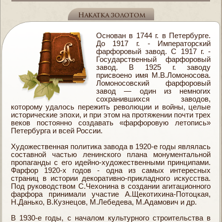
Накатка золотом
Основан в 1744 г. в Петербурге.
До 1917 г. - Императорский
фарфоровый завод. С 1917 г. -
Государственный фарфоровый
завод. В 1925 г. заводу
присвоено имя М.В.Ломоносова.
Ломоносовский фарфоровый
завод — один из немногих
сохранившихся заводов,
которому удалось пережить революции и войны, целые
исторические эпохи, и при этом на протяжении почти трех
веков постоянно создавать «фарфоровую летопись»
Петербурга и всей России.
Художественная политика завода в 1920-е годы являлась
составной частью ленинского плана монументальной
пропаганды с его идейно-художественными принципами.
Фарфор 1920-х годов - одна из самых интересных
страниц в истории декоративно-прикладного искусства.
Под руководством С.Чехонина в создании агитационного
фарфора принимали участие А.Щекотихина-Потоцкая,
Н.Данько, В.Кузнецов, М.Лебедева, М.Адамович и др.
В 1930-е годы, с началом культурного строительства в