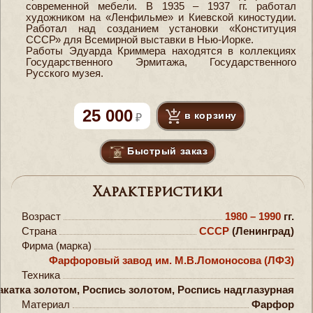
современной мебели. В 1935 – 1937 гг. работал
художником на «Ленфильме» и Киевской киностудии.
Работал над созданием установки «Конституция
СССР» для Всемирной выставки в Нью-Иорке.
Работы Эдуарда Криммера находятся в коллекциях
Государственного Эрмитажа, Государственного
Русского музея.
25 000
в корзину
Быстрый заказ
Характеристики
Возраст
1980 – 1990
гг.
Страна
СССР
(Ленинград)
Фирма (марка)
Фарфоровый завод им. М.В.Ломоносова (ЛФЗ)
Техника
акатка золотом, Роспись золотом, Роспись надглазурная
Материал
Фарфор