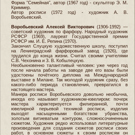
Форма "Семейная", автор (1967 год) - скульптор Э. М.
Криммер.
Автор росписи (1972 год) - художник А. В.
Воробьевский.
Воробьевский Алексей Викторович
(1906-1992) —
советский художник по фарфору. Народный художник
РСФСР (1969), лауреат Государственной премии
РСФСР им. И. Е. Репина (1970).
Закончил Слуцкую художественную школу, поступил
на Ленинградский фарфоровый завод (1926), где
трудился до конца жизни. Считал своими учителями
С.В. Чехонина и З. В. Кобылецкую.
Необыкновенно талантливый человек: уже через год
после начала работы на заводе две его вазы были
удостоены почётного диплома на Международной
выставке в Милане. Так молодой художник сразу, без
какого-либо периода становления, превратился в
настоящего мастера.
Манера росписи Воробьевского довольно необычна,
иногда его называют художником-ювелиром: почерк
мастера характеризуется филигранной, почти
ювелирной перьевой техникой росписи, изделия
выходят насыщенными богатством убранства,
золотым витиеватым контуром, сложносочиненным
сюжетом. Художник редко использовал литературные
произведения для создания сюжетов росписи своих
работ, в основном сюжеты к своим росписям он