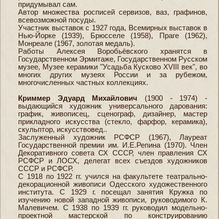
придумывал сам.
Автор множества росписей сервизов, ваз, графинов,
всевозможной посуды.
Участник выставок с 1927 года, Всемирных выставок в
Нью-Йорке (1939), Брюсселе (1958), Праге (1962),
Монреале (1967, золотая медаль).
Работы Алексея Воробьёвского хранятся в
Государственном Эрмитаже, Государственном Русском
музее, Музее керамики "Усадьба Кусково XVIII век", во
многих других музеях России и за рубежом,
многочисленных частных коллекциях.
Криммер Эдуард Михайлович
(1900 - 1974) -
выдающийся художник универсального дарования:
график, живописец, сценограф, дизайнер, мастер
прикладного искусства (стекло, фарфор, керамика),
скульптор, искусствовед..
Заслуженный художник РСФСР (1967), Лауреат
Государственной премии им. И.Е.Репина (1970). Член
Декоративного совета СХ СССР, член правления СХ
РСФСР и ЛОСХ, делегат всех съездов художников
СССР и РСФСР.
С 1918 по 1922 гг. учился на факультете театрально-
декорационной живописи Одесского художественного
института. С 1929 г. посещал занятия Кружка по
изучению новой западной живописи, руководимого К.
Малевичем. С 1938 по 1939 гг. руководил модельно-
проектной мастерской по конструированию