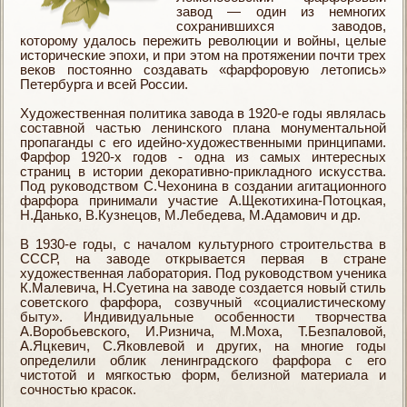
завод — один из немногих
сохранившихся заводов,
которому удалось пережить революции и войны, целые
исторические эпохи, и при этом на протяжении почти трех
веков постоянно создавать «фарфоровую летопись»
Петербурга и всей России.
Художественная политика завода в 1920-е годы являлась
составной частью ленинского плана монументальной
пропаганды с его идейно-художественными принципами.
Фарфор 1920-х годов - одна из самых интересных
страниц в истории декоративно-прикладного искусства.
Под руководством С.Чехонина в создании агитационного
фарфора принимали участие А.Щекотихина-Потоцкая,
Н.Данько, В.Кузнецов, М.Лебедева, М.Адамович и др.
В 1930-е годы, с началом культурного строительства в
СССР, на заводе открывается первая в стране
художественная лаборатория. Под руководством ученика
К.Малевича, Н.Суетина на заводе создается новый стиль
советского фарфора, созвучный «социалистическому
быту». Индивидуальные особенности творчества
А.Воробьевского, И.Ризнича, М.Моха, Т.Безпаловой,
А.Яцкевич, С.Яковлевой и других, на многие годы
определили облик ленинградского фарфора с его
чистотой и мягкостью форм, белизной материала и
сочностью красок.