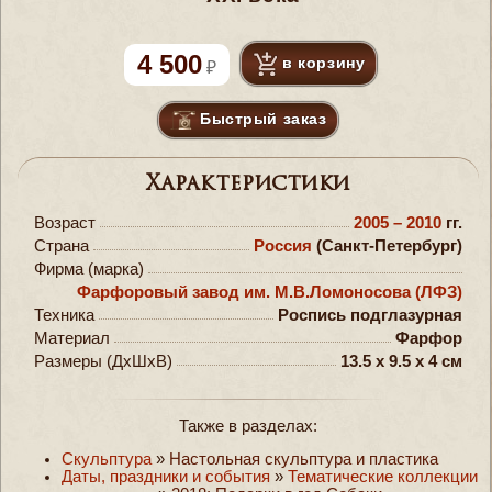
4 500
в корзину
Быстрый заказ
Характеристики
Возраст
2005 – 2010
гг.
Страна
Россия
(Санкт-Петербург)
Фирма (марка)
Фарфоровый завод им. М.В.Ломоносова (ЛФЗ)
Техника
Роспись подглазурная
Материал
Фарфор
Размеры (ДxШxВ)
13.5 x 9.5 x 4 см
Также в разделах:
Скульптура
»
Настольная скульптура и пластика
Даты, праздники и события
»
Тематические коллекции