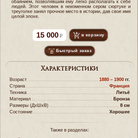
обаянием, позволявшим ему легко располагать к себе
людей. Этот человек в неизменном сером сюртуке и
треуголке занял прочное место в истории, дав свое имя
целой эпохе.
15 000
в корзину
Быстрый заказ
Характеристики
Возраст
1880 – 1900
гг.
Страна
Франция
Техника
Литьё
Материал
Бронза
Размеры (ДxШxВ)
8 см
Состояние
Хорошее
Также в разделах: