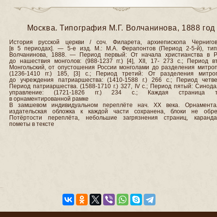
Москва. Типография М.Г. Волчанинова, 1888 год
История русской церкви / соч. Филарета, архиепископа Черниговс
[в 5 периодах]. — 5-е изд. М.: М.А. Ферапонтов (Период 2-5-й), тип
Волчанинова, 1888. — Период первый: От начала христианства в Р
до нашествия монголов: (988-1237 гг.) [4], XII, 17- 273 с.; Период в
Монгольский, от опустошения России монголами до разделения митроп
(1236-1410 гг.) 185, [3] с.; Период третий: От разделения митро
до учреждения патриаршества: (1410-1588 г.) 266 с.; Период четве
Период патриаршества. (1588-1710 г.) 327, IV с.; Период пятый: Синод
управление: (1721-1826 гг.) 234 с.; Каждая страница т
в орнаментированной рамке
В замшевом индивидуальном переплёте нач. ХХ века. Орнамента
издательская обложка к каждой части сохранена, блоки не обре
Потёртости переплёта, небольшие загрязнения страниц, каранд
пометы в тексте