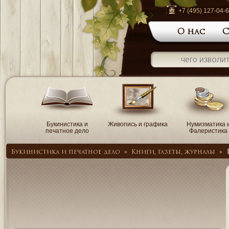
+7 (495) 127-04-
О нас
С
Букинистика и
Живопись и графика
Нумизматика 
печатное дело
Фалеристика
Букинистика и печатное дело
»
Книги, газеты, журналы
»