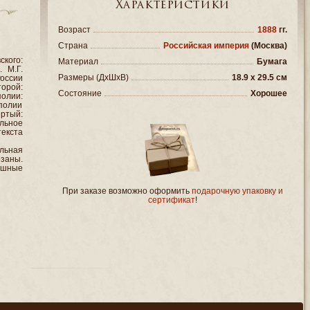
Характеристики
Возраст
1888
гг.
Страна
Российская империя
(Москва)
кого:
Материал
Бумага
. М.Г.
Размеры (ДxШxВ)
18.9 x 29.5 см
оссии
торой:
Состояние
Хорошее
олии:
полии
ртый:
альное
екста
льная
заны.
ашные
При заказе возможно оформить
подарочную упаковку и
сертификат
!