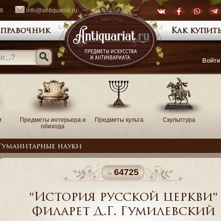
66
info@antiquariat.ru
правочник
Как купить
Войти
и
Предметы интерьера и
Предметы культа
Скульптура
обихода
Гуманитарные науки
64725
"История русской церкви"
Филарет Д.Г. Гумилевский