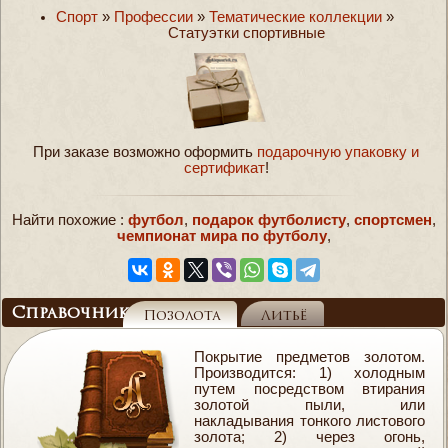
Спорт
»
Профессии
»
Тематические коллекции
»
Статуэтки спортивные
При заказе возможно оформить
подарочную упаковку и
сертификат
!
Найти похожие :
футбол
,
подарок футболисту
,
спортсмен
,
чемпионат мира по футболу
,
Справочник
Позолота
Литьё
Покрытие предметов золотом.
Производится: 1) холодным
путем посредством втирания
золотой пыли, или
накладывания тонкого листового
золота; 2) через огонь,