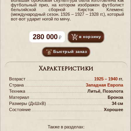
Большая бронзовая скульптура была изготовлена как
футбольный приз, на котором изображен футболист
бельгийской сборной Кирсток Клеменс
(международный сезон. 1926 – 1927 – 1928 гг.), который
вот-вот ударит ногой по мячу.
280 000
в корзину
Быстрый заказ
Характеристики
Возраст
1925 – 1940
гг.
Страна
Западная Европа
Техника
Литьё, Позолота
Материал
Бронза
Размеры (ДxШxВ)
34 см
Состояние
Хорошее
Также в разделах: