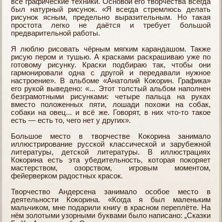
все графические техники. Основой его творчества всегда
был натурный рисунок. «Я всегда стремлюсь делать
рисунок ясным, предельно выразительным. Но такая
простота легко не даётся и требует большой
предварительной работы.
Я люблю рисовать чёрным мягким карандашом. Также
рисую пером и тушью. А красками раскрашиваю уже по
готовому рисунку. Краски подбираю так, чтобы они
гармонировали одна с другой и передавали нужное
настроение». В альбоме «Анатолий Кокорин. Графика»
его рукой выведено: «... Этот толстый альбом наполнен
безграмотными рисунками: четыре пальца на руках
вместо положенных пяти, лошади похожи на собак,
собаки на овец... и всё же. Говорят, в них что-то такое
есть — есть то, чего нет у других».
Большое место в творчестве Кокорина занимало
иллюстрирование русской классической и зарубежной
литературы, детской литературы. В иллюстрациях
Кокорина есть эта убедительность, которая покоряет
мастерством, озорством, игровым моментом,
фейерверком радостных красок.
Творчество Андерсена занимало особое место в
деятельности Кокорина. «Когда я был маленьким
мальчиком, мне подарили книгу в красном переплёте. На
нём золотыми узорными буквами было написано: „Сказки