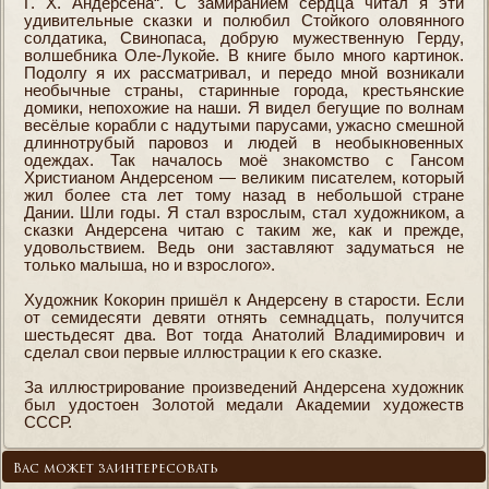
Г. X. Андерсена“. С замиранием сердца читал я эти
удивительные сказки и полюбил Стойкого оловянного
солдатика, Свинопаса, добрую мужественную Герду,
волшебника Оле-Лукойе. В книге было много картинок.
Подолгу я их рассматривал, и передо мной возникали
необычные страны, старинные города, крестьянские
домики, непохожие на наши. Я видел бегущие по волнам
весёлые корабли с надутыми парусами, ужасно смешной
длиннотрубый паровоз и людей в необыкновенных
одеждах. Так началось моё знакомство с Гансом
Христианом Андерсеном — великим писателем, который
жил более ста лет тому назад в небольшой стране
Дании. Шли годы. Я стал взрослым, стал художником, а
сказки Андерсена читаю с таким же, как и прежде,
удовольствием. Ведь они заставляют задуматься не
только малыша, но и взрослого».
Художник Кокорин пришёл к Андерсену в старости. Если
от семидесяти девяти отнять семнадцать, получится
шестьдесят два. Вот тогда Анатолий Владимирович и
сделал свои первые иллюстрации к его сказке.
За иллюстрирование произведений Андерсена художник
был удостоен Золотой медали Академии художеств
СССР.
Вас может заинтересовать