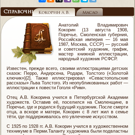
Справочник
Кокорин А.В.
Масло
Анатолий Владимирович
Кокорин (13 августа 1908,
Поречье, Смоленская губерния,
Российская империя — 16 мая
1987, Москва, СССР) — русский
и советский художник, график,
мастер книжной иллюстрации,
народный художник РСФСР.
Известен, прежде всего, своими иллюстрациями детских
сказок: Перро, Андерсена, Родари, Толстого («Золотой
ключик»)[2]. Также иллюстрировал «Севастопольские
рассказы» Льва Толстого. Из неопубликованных работ —
иллюстрации к повести Гоголя «Рим».
Отец А.В. Кокорина учился в Петербургской Академии
художеств. Оставив её, поселился на Смоленщине, в
Поречье, где и родился будущий художник. После смерти
отца, а вскоре и матери, Кокорин с 8 лет жил в семье
тёти, где поддерживалось его увлечение искусством.
С 1925 по 1928 гг. А.В. Кокорин учился в художественном
техникуме в Перми.Таланту художника были подвластны